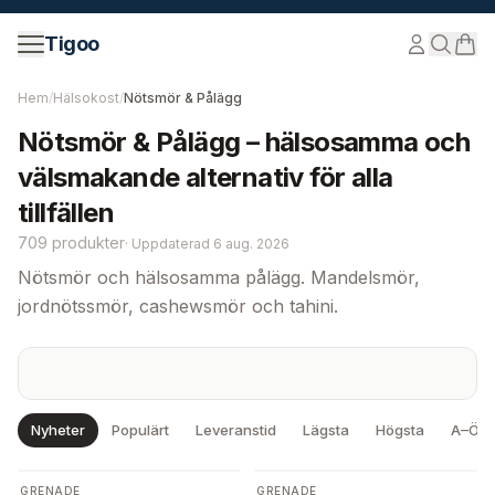
Hoppa till innehåll
Tigoo
Hem
/
Hälsokost
/
Nötsmör & Pålägg
Nötsmör & Pålägg – hälsosamma och
välsmakande alternativ för alla
tillfällen
709 produkter
·
Uppdaterad
6 aug. 2026
Nötsmör och hälsosamma pålägg. Mandelsmör,
jordnötssmör, cashewsmör och tahini.
Nyheter
Populärt
Leveranstid
Lägsta
Högsta
A–Ö
GRENADE
GRENADE