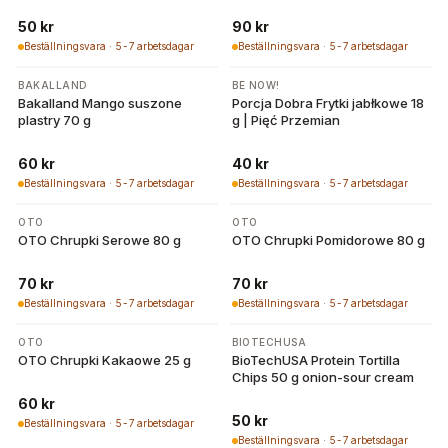
g
50 kr
90 kr
Beställningsvara · 5-7 arbetsdagar
Beställningsvara · 5-7 arbetsdagar
BAKALLAND
BE NOW!
Bakalland Mango suszone
Porcja Dobra Frytki jabłkowe 18
plastry 70 g
g | Pięć Przemian
60 kr
40 kr
Beställningsvara · 5-7 arbetsdagar
Beställningsvara · 5-7 arbetsdagar
OTO
OTO
OTO Chrupki Serowe 80 g
OTO Chrupki Pomidorowe 80 g
70 kr
70 kr
Beställningsvara · 5-7 arbetsdagar
Beställningsvara · 5-7 arbetsdagar
OTO
BIOTECHUSA
OTO Chrupki Kakaowe 25 g
BioTechUSA Protein Tortilla
Chips 50 g onion-sour cream
60 kr
50 kr
Beställningsvara · 5-7 arbetsdagar
Beställningsvara · 5-7 arbetsdagar