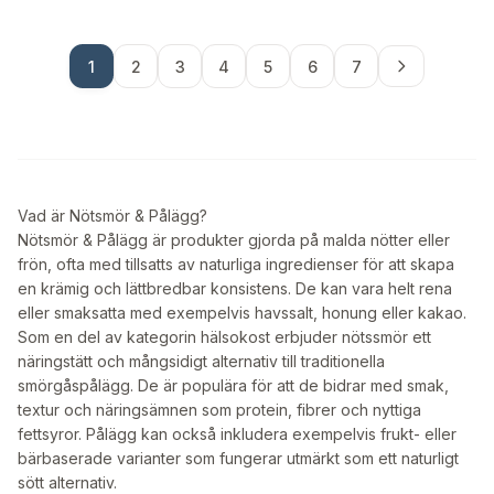
1
2
3
4
5
6
7
Vad är Nötsmör & Pålägg?
Nötsmör & Pålägg är produkter gjorda på malda nötter eller
frön, ofta med tillsatts av naturliga ingredienser för att skapa
en krämig och lättbredbar konsistens. De kan vara helt rena
eller smaksatta med exempelvis havssalt, honung eller kakao.
Som en del av kategorin hälsokost erbjuder nötssmör ett
näringstätt och mångsidigt alternativ till traditionella
smörgåspålägg. De är populära för att de bidrar med smak,
textur och näringsämnen som protein, fibrer och nyttiga
fettsyror. Pålägg kan också inkludera exempelvis frukt- eller
bärbaserade varianter som fungerar utmärkt som ett naturligt
sött alternativ.