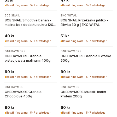
55 kr
47 kr
Beställningsvara · 5-7 arbetsdagar
Beställningsvara · 5-7 arbetsdagar
BOB SNAIL
EKO WITAL
BOB SNAIL Smoothie banan -
BOB SNAIL Przekąska jabłko -
malina bez dodatku cukru 120 g
śliwka 30 g | EKO WITAL
| EKO WITAL
40 kr
51 kr
Beställningsvara · 5-7 arbetsdagar
Beställningsvara · 5-7 arbetsdagar
ONEDAYMORE
ONEDAYMORE
ONEDAYMORE Granola
ONEDAYMORE Granola 3 czeko
pistacjowa z malinami 400g
500g
90 kr
90 kr
Beställningsvara · 5-7 arbetsdagar
Beställningsvara · 5-7 arbetsdagar
ONEDAYMORE
ONEDAYMORE
ONEDAYMORE Granola
ONEDAYMORE Muesli Health
Chocolove 450g
Protein 200g
90 kr
60 kr
Beställningsvara · 5-7 arbetsdagar
Beställningsvara · 5-7 arbetsdagar