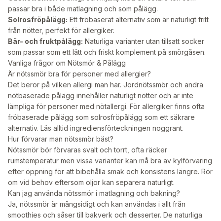
passar bra i både matlagning och som pålägg.
Solrosfröpålägg:
Ett fröbaserat alternativ som är naturligt fritt
från nötter, perfekt för allergiker.
Bär- och fruktpålägg:
Naturliga varianter utan tillsatt socker
som passar som ett lätt och friskt komplement på smörgåsen.
Vanliga frågor om Nötsmör & Pålägg
Är nötssmör bra för personer med allergier?
Det beror på vilken allergi man har. Jordnötssmör och andra
nötbaserade pålägg innehåller naturligt nötter och är inte
lämpliga för personer med nötallergi. För allergiker finns ofta
fröbaserade pålägg som solrosfröpålägg som ett säkrare
alternativ. Läs alltid ingrediensförteckningen noggrant.
Hur förvarar man nötssmör bäst?
Nötssmör bör förvaras svalt och torrt, ofta räcker
rumstemperatur men vissa varianter kan må bra av kylförvaring
efter öppning för att bibehålla smak och konsistens längre. Rör
om vid behov eftersom oljor kan separera naturligt.
Kan jag använda nötssmör i matlagning och bakning?
Ja, nötssmör är mångsidigt och kan användas i allt från
smoothies och såser till bakverk och desserter. De naturliga