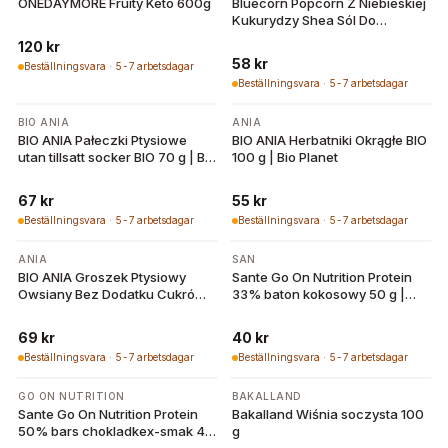
ONEDAYMORE Fruity Keto 600g
Bluecorn Popcorn Z Niebieskiej
Kukurydzy Shea Sól Do
Mikrofalówki BIO 100 g | Bio
120 kr
Planet
58 kr
Beställningsvara · 5-7 arbetsdagar
Beställningsvara · 5-7 arbetsdagar
BIO ANIA
ANIA
BIO ANIA Pałeczki Ptysiowe
BIO ANIA Herbatniki Okrągłe BIO
utan tillsatt socker BIO 70 g | Bio
100 g | Bio Planet
Planet
67 kr
55 kr
Beställningsvara · 5-7 arbetsdagar
Beställningsvara · 5-7 arbetsdagar
ANIA
SAN
BIO ANIA Groszek Ptysiowy
Sante Go On Nutrition Protein
Owsiany Bez Dodatku Cukrów
33% baton kokosowy 50 g |
BIO 70 g | Bio Planet
San
69 kr
40 kr
Beställningsvara · 5-7 arbetsdagar
Beställningsvara · 5-7 arbetsdagar
GO ON NUTRITION
BAKALLAND
Sante Go On Nutrition Protein
Bakalland Wiśnia soczysta 100
50% bars chokladkex-smak 40
g