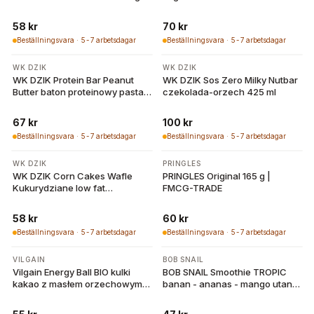
58 kr
70 kr
Beställningsvara · 5-7 arbetsdagar
Beställningsvara · 5-7 arbetsdagar
WK DZIK
WK DZIK
WK DZIK Protein Bar Peanut
WK DZIK Sos Zero Milky Nutbar
Butter baton proteinowy pasta
czekolada-orzech 425 ml
orzechowa 72 g
67 kr
100 kr
Beställningsvara · 5-7 arbetsdagar
Beställningsvara · 5-7 arbetsdagar
WK DZIK
PRINGLES
WK DZIK Corn Cakes Wafle
PRINGLES Original 165 g |
Kukurydziane low fat
FMCG-TRADE
paprykowe 120 g
58 kr
60 kr
Beställningsvara · 5-7 arbetsdagar
Beställningsvara · 5-7 arbetsdagar
VILGAIN
BOB SNAIL
Vilgain Energy Ball BIO kulki
BOB SNAIL Smoothie TROPIC
kakao z masłem orzechowym
banan - ananas - mango utan
30 g
tillsatt socker 120 g | EKO WITAL