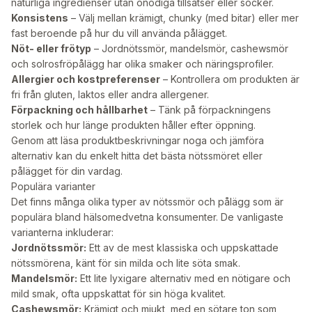
naturliga ingredienser utan onödiga tillsatser eller socker.
Konsistens
– Välj mellan krämigt, chunky (med bitar) eller mer
fast beroende på hur du vill använda pålägget.
Nöt- eller frötyp
– Jordnötssmör, mandelsmör, cashewsmör
och solrosfröpålägg har olika smaker och näringsprofiler.
Allergier och kostpreferenser
– Kontrollera om produkten är
fri från gluten, laktos eller andra allergener.
Förpackning och hållbarhet
– Tänk på förpackningens
storlek och hur länge produkten håller efter öppning.
Genom att läsa produktbeskrivningar noga och jämföra
alternativ kan du enkelt hitta det bästa nötssmöret eller
pålägget för din vardag.
Populära varianter
Det finns många olika typer av nötssmör och pålägg som är
populära bland hälsomedvetna konsumenter. De vanligaste
varianterna inkluderar:
Jordnötssmör:
Ett av de mest klassiska och uppskattade
nötssmörena, känt för sin milda och lite söta smak.
Mandelsmör:
Ett lite lyxigare alternativ med en nötigare och
mild smak, ofta uppskattat för sin höga kvalitet.
Cashewsmör:
Krämigt och mjukt, med en sötare ton som