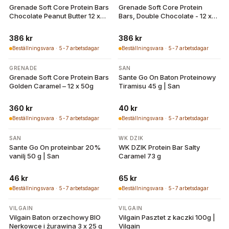
Grenade Soft Core Protein Bars
Grenade Soft Core Protein
Chocolate Peanut Butter 12 x
Bars, Double Chocolate - 12 x
50g
50g
386 kr
386 kr
Beställningsvara · 5-7 arbetsdagar
Beställningsvara · 5-7 arbetsdagar
GRENADE
SAN
Grenade Soft Core Protein Bars
Sante Go On Baton Proteinowy
Golden Caramel – 12 x 50g
Tiramisu 45 g | San
360 kr
40 kr
Beställningsvara · 5-7 arbetsdagar
Beställningsvara · 5-7 arbetsdagar
SAN
WK DZIK
Sante Go On proteinbar 20%
WK DZIK Protein Bar Salty
vanilj 50 g | San
Caramel 73 g
46 kr
65 kr
Beställningsvara · 5-7 arbetsdagar
Beställningsvara · 5-7 arbetsdagar
VILGAIN
VILGAIN
Vilgain Baton orzechowy BIO
Vilgain Pasztet z kaczki 100g |
Nerkowce i żurawina 3 x 25 g
Vilgain