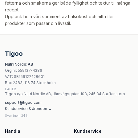
fetterna och smakerna ger både fyllighet och textur till många
recept.
Upptäck hela vårt sortiment av
hälsokost
och hitta fler
produkter som passar din livsstil.
Tigoo
Nutri Nordic AB
Org.nr
:
559127-4286
VAT:
SE559127428601
Box 2483, 116 74 Stockholm
LAGER
Tigoo c/o Nutri Nordic AB, Järnvägsgatan 103, 245 34 Staffanstorp
support@tigoo.com
Kundservice & ärenden →
Svar inom 24 h
Handla
Kundservice