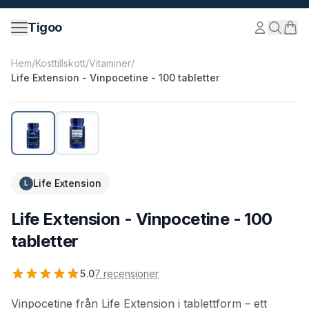
Hoppa till innehåll
Tigoo
©
2026
Nutri Nordic AB.
Alla rättigheter förbehållna.
tig
Hem
/
Kosttillskott
/
Vitaminer
/
Life Extension - Vinpocetine - 100 tabletter
Life Extension
L
Life Extension - Vinpocetine - 100
tabletter
5.0
7
recensioner
Vinpocetine från Life Extension i tablettform – ett