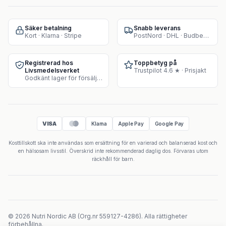
Säker betalning
Snabb leverans
Kort · Klarna · Stripe
PostNord · DHL · Budbee · Instabox
Registrerad hos
Toppbetyg på
Livsmedelsverket
Trustpilot 4.6 ★ · Prisjakt
Godkänt lager för försäljning av kosttillskott
VISA
Klarna
Apple Pay
Google Pay
Kosttillskott ska inte användas som ersättning för en varierad och balanserad kost och
en hälsosam livsstil. Överskrid inte rekommenderad daglig dos. Förvaras utom
räckhåll för barn.
©
2026
Nutri Nordic AB
(
Org.nr
559127-4286
).
Alla rättigheter
förbehållna.