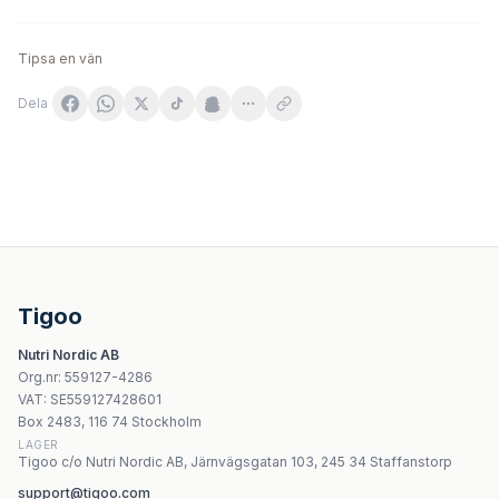
Tipsa en vän
Dela
Panaseus - Postmenopause - 50 kapslar
Kenay - Phosphatidylserine Smart PS - 120 kapslar
Amix - Vitamin E med C-vitamin, Zink och Selen - 200 ka
Kenay Phosphatidylcholine - 30 Days - 60 kapslar
Tigoo
NOW Foods Policosanol 10mg 90 Vcaps
Nutri Nordic AB
Sambucol - Elderberry Extra Defense Liquid - 120ml
Org.nr
:
559127-4286
Olimp Labs Beta-Solar - 30 kapslar
VAT:
SE559127428601
Life Extension Bone Restore 700 mg - 120 kapslar
Box 2483, 116 74 Stockholm
LAGER
Tigoo c/o Nutri Nordic AB, Järnvägsgatan 103, 245 34 Staffanstorp
support@tigoo.com