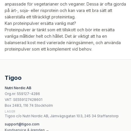
anpassade för vegetarianer och veganer. Dessa är ofta gjorda
på ärt-, soja- eller risprotein och kan vara ett bra sätt att
säkerställa ett tillräckligt proteinintag.
Kan proteinpulver ersätta vanlig mat?
Proteinpulver är tänkt som ett tillskott och bör inte ersätta
vanliga måltider helt och hållet. Det är viktigt att ha en
balanserad kost med varierade näringsämnen, och använda
proteinpulver som ett komplement vid behov.
Tigoo
Nutri Nordic AB
Org.nr
:
559127-4286
VAT:
SE559127428601
Box 2483, 116 74 Stockholm
LAGER
Tigoo c/o Nutri Nordic AB, Järnvägsgatan 103, 245 34 Staffanstorp
support@tigoo.com
Kundservice & ärenden →