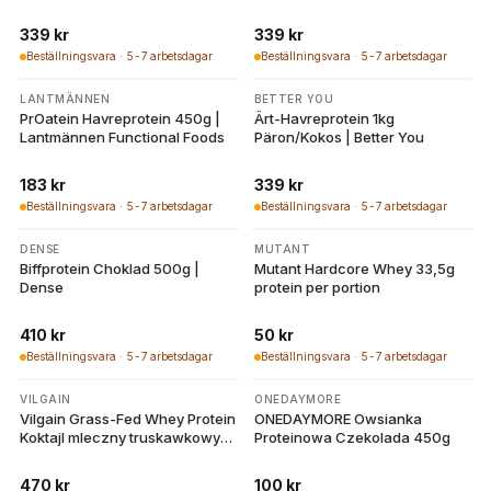
339 kr
339 kr
Beställningsvara · 5-7 arbetsdagar
Beställningsvara · 5-7 arbetsdagar
LANTMÄNNEN
BETTER YOU
PrOatein Havreprotein 450g |
Ärt-Havreprotein 1kg
Lantmännen Functional Foods
Päron/Kokos | Better You
183 kr
339 kr
Beställningsvara · 5-7 arbetsdagar
Beställningsvara · 5-7 arbetsdagar
DENSE
MUTANT
Biffprotein Choklad 500g |
Mutant Hardcore Whey 33,5g
Dense
protein per portion
410 kr
50 kr
Beställningsvara · 5-7 arbetsdagar
Beställningsvara · 5-7 arbetsdagar
VILGAIN
ONEDAYMORE
Vilgain Grass-Fed Whey Protein
ONEDAYMORE Owsianka
Koktajl mleczny truskawkowy
Proteinowa Czekolada 450g
1000 g
470 kr
100 kr