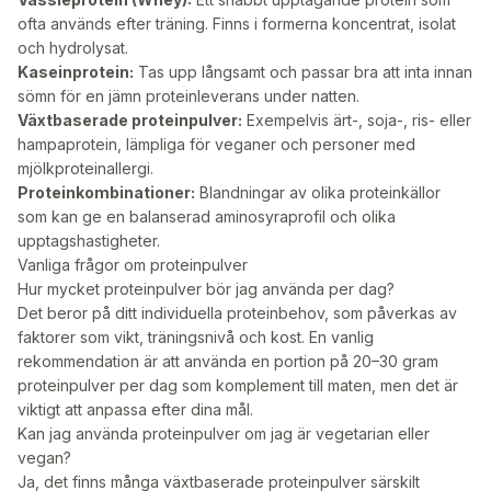
ofta används efter träning. Finns i formerna koncentrat, isolat
och hydrolysat.
Kaseinprotein:
Tas upp långsamt och passar bra att inta innan
sömn för en jämn proteinleverans under natten.
Växtbaserade proteinpulver:
Exempelvis ärt-, soja-, ris- eller
hampaprotein, lämpliga för veganer och personer med
mjölkproteinallergi.
Proteinkombinationer:
Blandningar av olika proteinkällor
som kan ge en balanserad aminosyraprofil och olika
upptagshastigheter.
Vanliga frågor om proteinpulver
Hur mycket proteinpulver bör jag använda per dag?
Det beror på ditt individuella proteinbehov, som påverkas av
faktorer som vikt, träningsnivå och kost. En vanlig
rekommendation är att använda en portion på 20–30 gram
proteinpulver per dag som komplement till maten, men det är
viktigt att anpassa efter dina mål.
Kan jag använda proteinpulver om jag är vegetarian eller
vegan?
Ja, det finns många växtbaserade proteinpulver särskilt