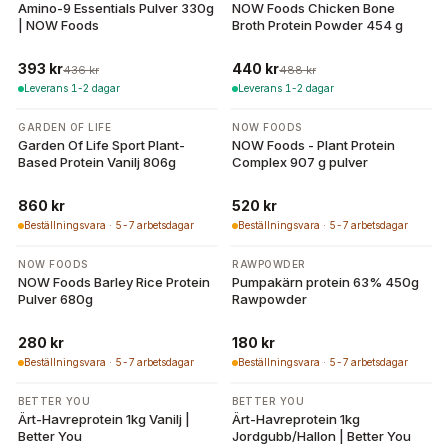
Amino-9 Essentials Pulver 330g
NOW Foods Chicken Bone
| NOW Foods
Broth Protein Powder 454 g
393 kr
440 kr
436 kr
488 kr
Leverans 1-2 dagar
Leverans 1-2 dagar
GARDEN OF LIFE
NOW FOODS
Garden Of Life Sport Plant-
NOW Foods - Plant Protein
Based Protein Vanilj 806g
Complex 907 g pulver
860 kr
520 kr
Beställningsvara · 5-7 arbetsdagar
Beställningsvara · 5-7 arbetsdagar
NOW FOODS
RAWPOWDER
NOW Foods Barley Rice Protein
Pumpakärn protein 63% 450g
Pulver 680g
Rawpowder
280 kr
180 kr
Beställningsvara · 5-7 arbetsdagar
Beställningsvara · 5-7 arbetsdagar
BETTER YOU
BETTER YOU
Ärt-Havreprotein 1kg Vanilj |
Ärt-Havreprotein 1kg
Better You
Jordgubb/Hallon | Better You