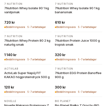
7 NUTRITION
7 NUTRITION
7Nutrition Whey Isolate 90 1 kg
7Nutrition Whey Isolate 90 1 kg
vaniljsmak
banansmak
720 kr
610 kr
Beställningsvara · 5-7 arbetsdagar
Beställningsvara · 5-7 arbetsdagar
7 NUTRITION
7 NUTRITION
7Nutrition Whey Protein 80 2 kg
7Nutrition Protein Juice 1000 g
naturlig smak
tropisk smak
1 140 kr
320 kr
Beställningsvara · 5-7 arbetsdagar
Beställningsvara · 5-7 arbetsdagar
ACTIVLAB
7 NUTRITION
ActivLab Super Napój FIT
7Nutrition EGG Protein Banoffee
KAKAO högproteindryck 500 g
900 g
120 kr
300 kr
Beställningsvara · 5-7 arbetsdagar
Beställningsvara · 5-7 arbetsdagar
NOVELLE
BIO PLANET
Novelle Makaron Proteinowy Z
Bio Planet Białko Z Grochu BIO