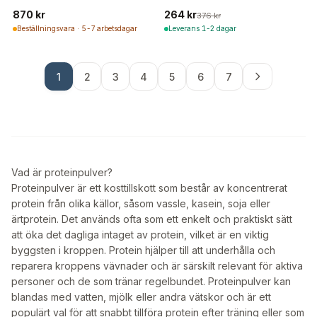
870 kr
264 kr
376 kr
Beställningsvara · 5-7 arbetsdagar
Leverans 1-2 dagar
1
2
3
4
5
6
7
Vad är proteinpulver?
Proteinpulver är ett kosttillskott som består av koncentrerat
protein från olika källor, såsom vassle, kasein, soja eller
ärtprotein. Det används ofta som ett enkelt och praktiskt sätt
att öka det dagliga intaget av protein, vilket är en viktig
byggsten i kroppen. Protein hjälper till att underhålla och
reparera kroppens vävnader och är särskilt relevant för aktiva
personer och de som tränar regelbundet. Proteinpulver kan
blandas med vatten, mjölk eller andra vätskor och är ett
populärt val för att snabbt tillföra protein efter träning eller som