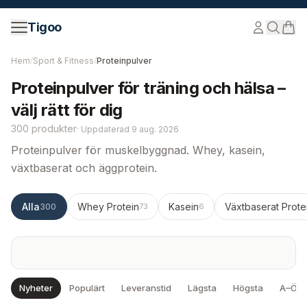
Hoppa till innehåll
Tigoo
Hem
/
Sport & Fitness
/
Proteinpulver
Proteinpulver för träning och hälsa –
välj rätt för dig
300 produkter
·
Uppdaterad
9 aug. 2026
Proteinpulver för muskelbyggnad. Whey, kasein,
växtbaserat och äggprotein.
Alla
Whey Protein
Kasein
Växtbaserat Prote
300
73
6
Nyheter
Populärt
Leveranstid
Lägsta
Högsta
A–Ö