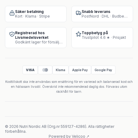
Säker betalning
Snabb leverans
Kort · Klarna · Stripe
PostNord · DHL · Budbee · Instabox
Registrerad hos
Toppbetyg på
Livsmedelsverket
Trustpilot 4.6 ★ · Prisjakt
Godkänt lager för försäljning av kosttillskott
VISA
Klarna
Apple Pay
Google Pay
Kosttillskott ska inte användas som ersättning för en varierad och balanserad kost och
en hälsosam livsstil. Överskrid inte rekommenderad daglig dos. Förvaras utom
räckhåll för barn.
©
2026
Nutri Nordic AB
(
Org.nr
559127-4286
).
Alla rättigheter
förbehållna.
Powered by Velicoo ↗