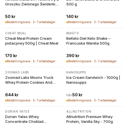
Groszku Zielonego Świderki
500 g
250 g | Bio Planet
50 kr
140 kr
Beställningsvara · 5-7 arbetsdagar
Beställningsvara · 5-7 arbetsdagar
CHEAT MEAL
BEKETO
Cheat Meal Protein Cream
BeKeto Diet Keto Shake –
pistacjowy 500g | Cheat Meal
Francuska Wanilia 500g
170 kr
390 kr
Beställningsvara · 5-7 arbetsdagar
Beställningsvara · 5-7 arbetsdagar
4 varianter
ZOOMAD LABS
NANOSUPPS
Zoomad Labs Moons Truck
Ice Cream Sandwich - 1000g |
Whey Protein Cookies And
Nanosupps
Dream 1000g
644 kr
50 kr
från
Beställningsvara · 5-7 arbetsdagar
Beställningsvara · 5-7 arbetsdagar
-
30
%
DORIAN YATES
ALLNUTRITION
Dorian Yates Whey
Allnutrition Premium Whey
Concentrate Choklad
Protein, Vanilla Sky - 700g
Hasselnöt 2000g