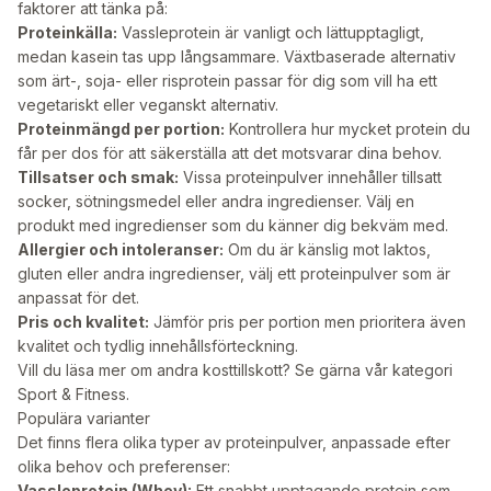
faktorer att tänka på:
Proteinkälla:
Vassleprotein är vanligt och lättupptagligt,
medan kasein tas upp långsammare. Växtbaserade alternativ
som ärt-, soja- eller risprotein passar för dig som vill ha ett
vegetariskt eller veganskt alternativ.
Proteinmängd per portion:
Kontrollera hur mycket protein du
får per dos för att säkerställa att det motsvarar dina behov.
Tillsatser och smak:
Vissa proteinpulver innehåller tillsatt
socker, sötningsmedel eller andra ingredienser. Välj en
produkt med ingredienser som du känner dig bekväm med.
Allergier och intoleranser:
Om du är känslig mot laktos,
gluten eller andra ingredienser, välj ett proteinpulver som är
anpassat för det.
Pris och kvalitet:
Jämför pris per portion men prioritera även
kvalitet och tydlig innehållsförteckning.
Vill du läsa mer om andra kosttillskott? Se gärna vår kategori
Sport & Fitness
.
Populära varianter
Det finns flera olika typer av proteinpulver, anpassade efter
olika behov och preferenser:
Vassleprotein (Whey):
Ett snabbt upptagande protein som