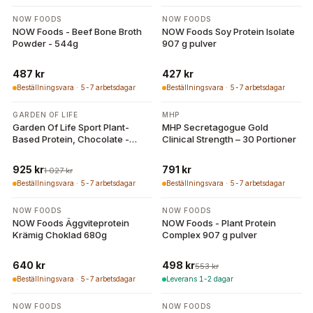
NOW FOODS
NOW FOODS
NOW Foods - Beef Bone Broth
NOW Foods Soy Protein Isolate
Powder - 544g
907 g pulver
487 kr
427 kr
Beställningsvara · 5-7 arbetsdagar
Beställningsvara · 5-7 arbetsdagar
-
10
%
GARDEN OF LIFE
MHP
Garden Of Life Sport Plant-
MHP Secretagogue Gold
Based Protein, Chocolate -
Clinical Strength – 30 Portioner
840g
925 kr
791 kr
1 027 kr
Beställningsvara · 5-7 arbetsdagar
Beställningsvara · 5-7 arbetsdagar
-
10
%
NOW FOODS
NOW FOODS
NOW Foods Äggviteprotein
NOW Foods - Plant Protein
Krämig Choklad 680g
Complex 907 g pulver
640 kr
498 kr
553 kr
Beställningsvara · 5-7 arbetsdagar
Leverans 1-2 dagar
-
10
%
-
10
%
NOW FOODS
NOW FOODS