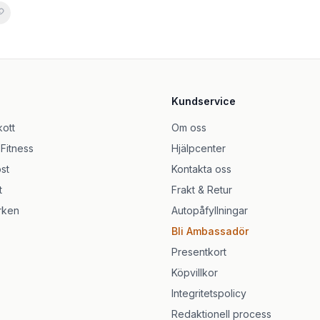
0ml
 520g)
rtioner
Kundservice
talian Lemon Ice - 10 x 17g
Apple - 840g
kott
Om oss
 Fitness
Hjälpcenter
,8 kg
st
Kontakta oss
t
Frakt & Retur
rken
Autopåfyllningar
Bli Ambassadör
Presentkort
Köpvillkor
Integritetspolicy
Redaktionell process