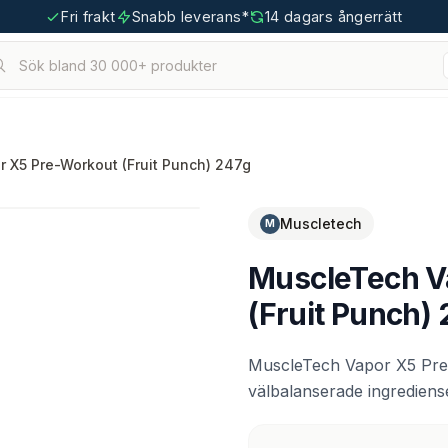
Fri frakt
Snabb leverans*
14 dagars ångerrätt
Sök bland 30 000+ produkter
hållna.
tigoo.com
 X5 Pre-Workout (Fruit Punch) 247g
Muscletech
M
MuscleTech V
(Fruit Punch)
MuscleTech Vapor X5 Pre
välbalanserade ingrediense