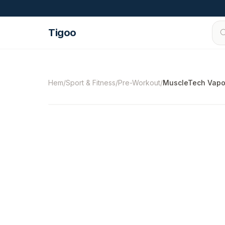
Hoppa till innehåll
Tigoo
©
2026
Nutri Nordic AB.
Alla rättigheter förbe
Hem
/
Sport & Fitness
/
Pre-Workout
/
MuscleTech Vapor