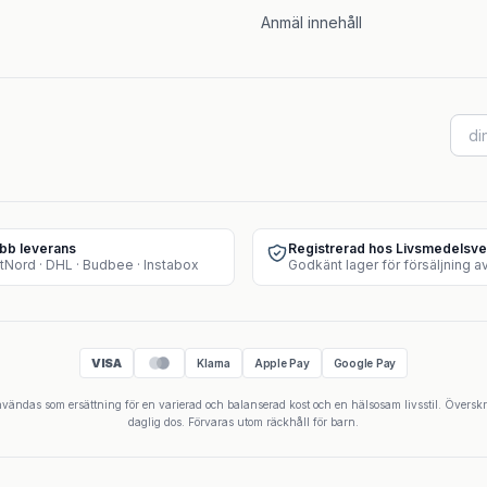
Anmäl innehåll
bb leverans
Registrerad hos Livsmedelsve
tNord · DHL · Budbee · Instabox
VISA
Klarna
Apple Pay
Google Pay
 användas som ersättning för en varierad och balanserad kost och en hälsosam livsstil. Övers
daglig dos. Förvaras utom räckhåll för barn.