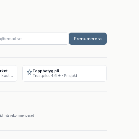
Prenumerera
rket
Toppbetyg på
Godkänt lager för försäljning av kosttillskott
Trustpilot 4.6 ★ · Prisjakt
krid inte rekommenderad