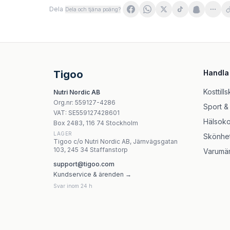
Dela
Dela och tjäna poäng?
Olimp Labs Shred Shot, Citrus Punch - 9 x 6
Raw Nutrition - Savage Pre-Workout (Peach -
Weider Rush Pump Sour Cherry - 375g, 30 po
Nutrend - Vo2 Boost - 60 Tabletter
Tigoo
Handla
5% Nutrition - Legendary Series Stick Packs, I
Universal Nutrition - Shock Therapy, Green 
Kosttills
Nutri Nordic AB
MuscleTech Platinum 100% Glutamine - 300g
Org.nr
:
559127-4286
Sport &
Muscletech Nitro-Tech Whey Protein Pulver 1
VAT:
SE559127428601
Hälsoko
Box 2483, 116 74 Stockholm
LAGER
Skönhe
Tigoo c/o Nutri Nordic AB, Järnvägsgatan
103, 245 34 Staffanstorp
Varumä
support@tigoo.com
Kundservice & ärenden →
Svar inom 24 h