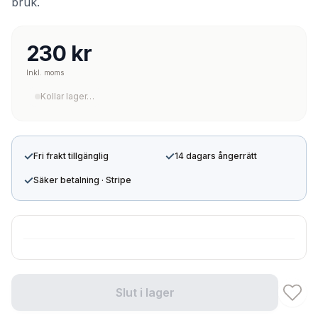
bruk.
230 kr
Inkl. moms
Kollar lager…
✓
✓
Fri frakt tillgänglig
14 dagars ångerrätt
✓
Säker betalning · Stripe
Slut i lager