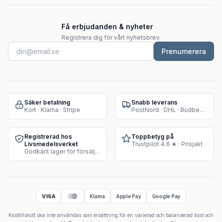
Få erbjudanden & nyheter
Registrera dig för vårt nyhetsbrev.
Prenumerera
Säker betalning
Snabb leverans
Kort · Klarna · Stripe
PostNord · DHL · Budbee · Instabox
Registrerad hos
Toppbetyg på
Livsmedelsverket
Trustpilot 4.6 ★ · Prisjakt
Godkänt lager för försäljning av kosttillskott
VISA
Klarna
Apple Pay
Google Pay
Kosttillskott ska inte användas som ersättning för en varierad och balanserad kost och