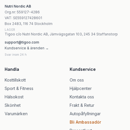
Nature Love Buffered Vitamin C 180 Kapslar
Nutri Nordic AB
Nature's Answer Vitamin C 1000 mg - 100 vegetariska ka
Org.nr
:
559127-4286
Vitaking Vitamin C 500 Acerola Hallon - 40 Tabletter
VAT:
SE559127428601
Natures Aid - Cod Liver Oil - 90 Sgels
Box 2483, 116 74 Stockholm
LAGER
Tigoo c/o Nutri Nordic AB, Järnvägsgatan 103, 245 34 Staffanstorp
support@tigoo.com
Kundservice & ärenden →
Svar inom 24 h
Handla
Kundservice
Kosttillskott
Om oss
Sport & Fitness
Hjälpcenter
Hälsokost
Kontakta oss
Skönhet
Frakt & Retur
Varumärken
Autopåfyllningar
Bli Ambassadör