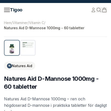
Hoppa till innehåll
Tigoo
©
2026
Nutri Nordic AB.
Alla rättigheter förbehållna.
tig
Hem
/
Vitaminer
/
Vitamin C
/
Natures Aid D-Mannose 1000mg - 60 tabletter
Natures Aid
N
Natures Aid D-Mannose 1000mg -
60 tabletter
Natures Aid D-Mannose 1000mg – ren och
högdoserad D-mannose i praktiska tabletter för dagligt