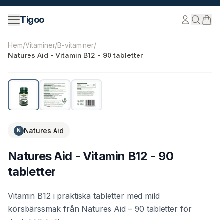
Hoppa till innehåll
Tigoo
©
2026
Nutri Nordic AB.
Alla rättigheter förbehållna.
tig
Hem
/
Vitaminer
/
B-vitaminer
/
Natures Aid - Vitamin B12 - 90 tabletter
Natures Aid
N
Natures Aid - Vitamin B12 - 90
tabletter
Vitamin B12 i praktiska tabletter med mild
körsbärssmak från Natures Aid – 90 tabletter för