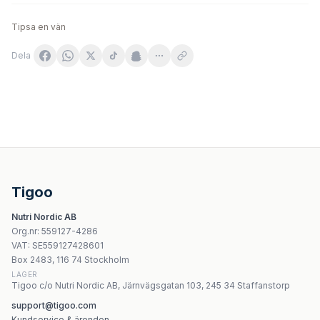
Tipsa en vän
Dela
SOLHERBS Witamina B6 60 kapslar
NOW Foods - B-12 Liposomal Spray 1000mcg - 59ml
Labs212 Vitamin B2 Riboflavin 5'-Fosfat + Riboflavin 30 
OstroVit Vitamin B1 Thiamine 100 mg – 60 vegetabiliska k
Tigoo
Nutricost Biotin Vitamin B7 10 000mcg
Nutri Nordic AB
Natures Aid - Vitamin C Gummies - 100 tuggtabletter
Org.nr
:
559127-4286
Natures Aid Chromium Picolinate 200mcg - 90 tabletter
VAT:
SE559127428601
Natures Aid - Vitamin D3 Daily Oral Spray 25mcg (Orang
Box 2483, 116 74 Stockholm
LAGER
Tigoo c/o Nutri Nordic AB, Järnvägsgatan 103, 245 34 Staffanstorp
support@tigoo.com
Kundservice & ärenden →