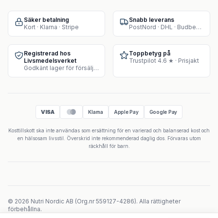
Säker betalning
Snabb leverans
Kort · Klarna · Stripe
PostNord · DHL · Budbee · Instabox
Registrerad hos
Toppbetyg på
Livsmedelsverket
Trustpilot 4.6 ★ · Prisjakt
Godkänt lager för försäljning av kosttillskott
VISA
Klarna
Apple Pay
Google Pay
Kosttillskott ska inte användas som ersättning för en varierad och balanserad kost och
en hälsosam livsstil. Överskrid inte rekommenderad daglig dos. Förvaras utom
räckhåll för barn.
©
2026
Nutri Nordic AB
(
Org.nr
559127-4286
).
Alla rättigheter
förbehållna.
Powered by Velicoo ↗