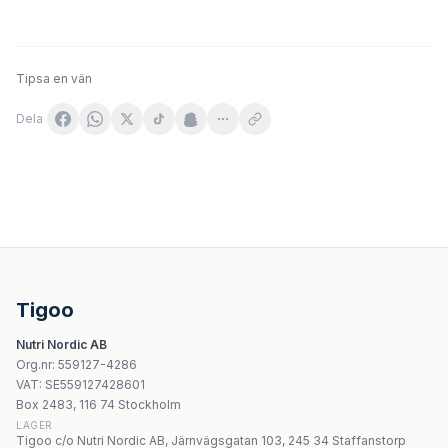
Tipsa en vän
Dela
SOLHERBS Witamina B6 60 kapslar
Sanbios - Memo Premium Energia - 30 kapslar
Sanbios - Vitamin B12 Methylcobalamin - 30 kapslar
NOW Foods - B-12 Liposomal Spray 1000mcg - 59ml
Tigoo
Nutricost Biotin Vitamin B7 10 000mcg
Nutri Nordic AB
Natural Factors Biocoenzymated Methylfolate 1000mcg 
Org.nr
:
559127-4286
Nature's Way Men'S Gummy Multivitamin - 60 gummies
VAT:
SE559127428601
Nature's Way Pepparmyntsblad - 100 kapslar
Box 2483, 116 74 Stockholm
LAGER
Tigoo c/o Nutri Nordic AB, Järnvägsgatan 103, 245 34 Staffanstorp