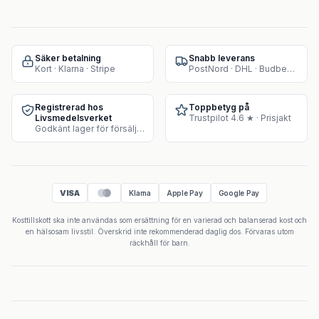
Säker betalning
Snabb leverans
Kort · Klarna · Stripe
PostNord · DHL · Budbee · Instabox
Registrerad hos
Toppbetyg på
Livsmedelsverket
Trustpilot 4.6 ★ · Prisjakt
Godkänt lager för försäljning av kosttillskott
VISA
Klarna
Apple Pay
Google Pay
Kosttillskott ska inte användas som ersättning för en varierad och balanserad kost och
en hälsosam livsstil. Överskrid inte rekommenderad daglig dos. Förvaras utom
räckhåll för barn.