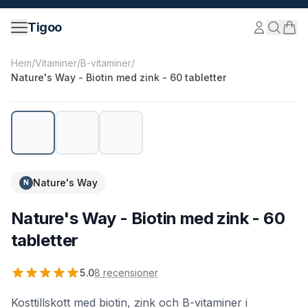
Hoppa till innehåll
Tigoo
©
2026
Nutri Nordic AB.
Alla rättigheter förbehållna.
tig
Hem
/
Vitaminer
/
B-vitaminer
/
Nature's Way - Biotin med zink - 60 tabletter
Nature's Way
N
Nature's Way - Biotin med zink - 60
tabletter
5.0
8
recensioner
Kosttillskott med biotin, zink och B-vitaminer i