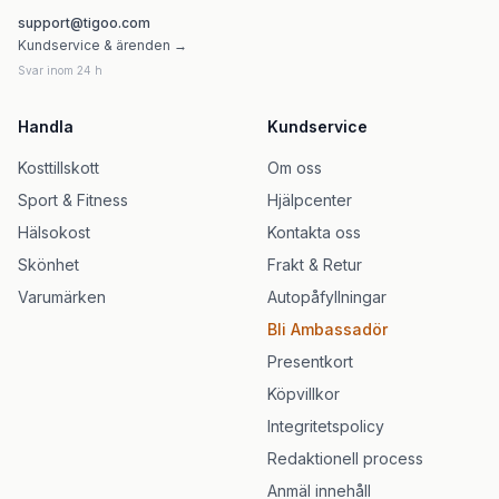
support@tigoo.com
Kundservice & ärenden →
Svar inom 24 h
Handla
Kundservice
Kosttillskott
Om oss
Sport & Fitness
Hjälpcenter
Hälsokost
Kontakta oss
Skönhet
Frakt & Retur
Varumärken
Autopåfyllningar
Bli Ambassadör
Presentkort
Köpvillkor
Integritetspolicy
Redaktionell process
Anmäl innehåll