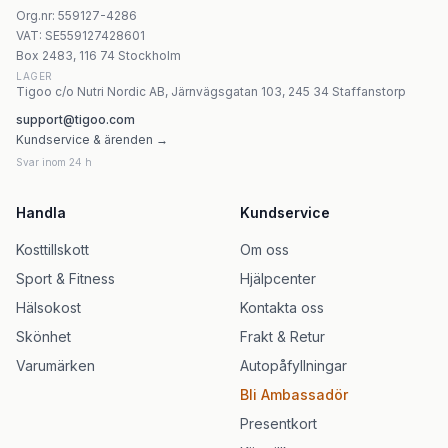
Nature's Way Mixed Berry 150 Gummies - Fruktgummisa
Org.nr
:
559127-4286
Nature's Way Fenugreek Seed Metabolic Support 100 ka
VAT:
SE559127428601
Nature's Way - Siberian Eleuthero Root 100 kapslar
Box 2483, 116 74 Stockholm
LAGER
Tigoo c/o Nutri Nordic AB, Järnvägsgatan 103, 245 34 Staffanstorp
support@tigoo.com
Kundservice & ärenden →
Svar inom 24 h
Handla
Kundservice
Kosttillskott
Om oss
Sport & Fitness
Hjälpcenter
Hälsokost
Kontakta oss
Skönhet
Frakt & Retur
Varumärken
Autopåfyllningar
Bli Ambassadör
Presentkort