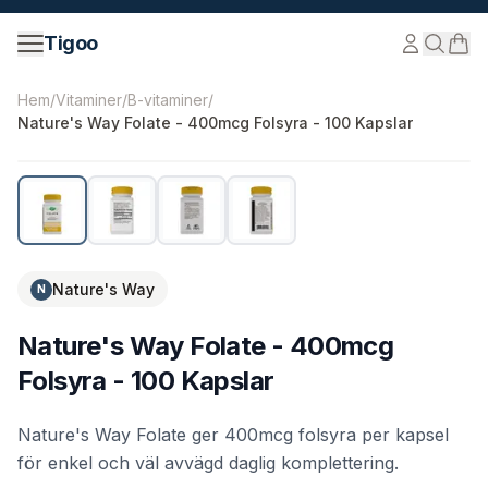
Hoppa till innehåll
Tigoo
©
2026
Nutri Nordic AB.
Alla rättigheter förbehållna.
tig
Hem
/
Vitaminer
/
B-vitaminer
/
Nature's Way Folate - 400mcg Folsyra - 100 Kapslar
Nature's Way
N
Nature's Way Folate - 400mcg
Folsyra - 100 Kapslar
Nature's Way Folate ger 400mcg folsyra per kapsel
för enkel och väl avvägd daglig komplettering.