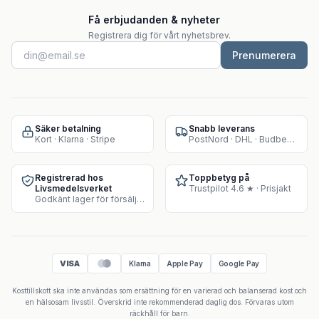
Få erbjudanden & nyheter
Registrera dig för vårt nyhetsbrev.
Prenumerera
Säker betalning
Snabb leverans
Kort · Klarna · Stripe
PostNord · DHL · Budbee · Instabox
Registrerad hos
Toppbetyg på
Livsmedelsverket
Trustpilot 4.6 ★ · Prisjakt
Godkänt lager för försäljning av kosttillskott
VISA
Klarna
Apple Pay
Google Pay
Kosttillskott ska inte användas som ersättning för en varierad och balanserad kost och
en hälsosam livsstil. Överskrid inte rekommenderad daglig dos. Förvaras utom
räckhåll för barn.