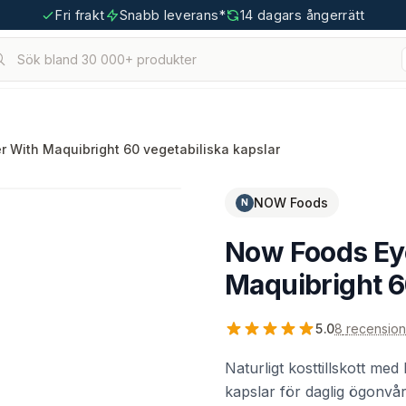
Fri frakt
Snabb leverans*
14 dagars ångerrätt
Sök bland 30 000+ produkter
hållna.
tigoo.com
r With Maquibright 60 vegetabiliska kapslar
NOW Foods
N
Now Foods Eye
Maquibright 6
5.0
8
recension
Naturligt kosttillskott me
kapslar för daglig ögonvår