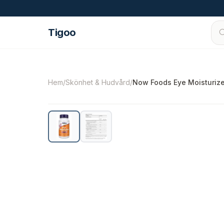
Hoppa till innehåll
Tigoo
©
2026
Nutri Nordic AB.
Alla rättigheter förbe
Hem
/
Skönhet & Hudvård
/
Now Foods Eye Moisturize