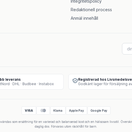
Integritetspolicy
Redaktionell process
Anmäl innehåll
bb leverans
Registrerad hos Livsmedelsve
tNord · DHL · Budbee · Instabox
VISA
Klarna
Apple Pay
Google Pay
 användas som ersättning för en varierad och balanserad kost och en hälsosam livsstil. Övers
daglig dos. Förvaras utom räckhåll för barn.