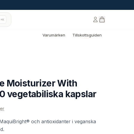
⌘K
Varumärken
Tillskottsguiden
 Moisturizer With
0 vegetabiliska kapslar
er
d MaquiBright® och antioxidanter i veganska
d.