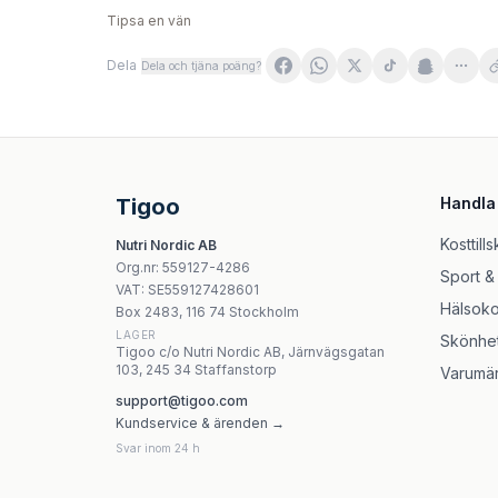
Tipsa en vän
Dela
Dela och tjäna poäng?
Fitomed My Cream | Fitomed
FITOMED - Mój krem 12 mattande kräm för b
Himalaya Herbals - Ultra Whitening - 75ml
Himalaya Herbals Gentle Exfoliating Daily Fa
Tigoo
Handla
Bosphaera - Lavender Hydrosol - 100ml
Beconfident Tandblekningsgel – 10 behandling
Kosttills
Nutri Nordic AB
The Body Shop Body Lotion, 250 ml
Org.nr
:
559127-4286
Sport &
One Coat - Instant Dark Bronze Top Coat Sh
VAT:
SE559127428601
Hälsoko
Box 2483, 116 74 Stockholm
LAGER
Skönhe
Tigoo c/o Nutri Nordic AB, Järnvägsgatan
103, 245 34 Staffanstorp
Varumä
support@tigoo.com
Kundservice & ärenden →
Svar inom 24 h