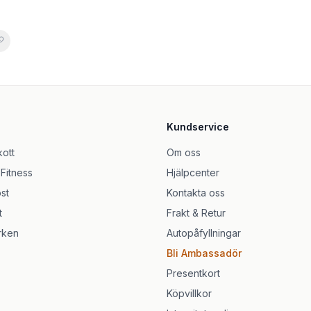
landad, fet och aknebenägen hud 55g FITOMED
ce Wash 150ml
Kundservice
ar, 10 ml
kott
Om oss
 Fitness
Hjälpcenter
een 58g
st
Kontakta oss
t
Frakt & Retur
rken
Autopåfyllningar
Bli Ambassadör
Presentkort
Köpvillkor