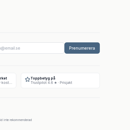
Prenumerera
rket
Toppbetyg på
Godkänt lager för försäljning av kosttillskott
Trustpilot 4.6 ★ · Prisjakt
krid inte rekommenderad