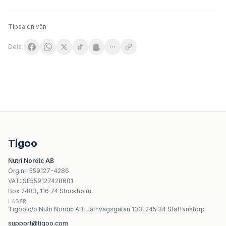
Tipsa en vän
Dela
Applied Nutrition Sea Moss & Vitamin B12 - 120 kapslar
NOW Foods - D-Flame - 90 Vcaps
Natural Factors - Berberine Lipomicel Matrix - 500mg
Kenay - Orgen-Him - 60 kapslar
Tigoo
Yango Choline Bitartrate - 560mg - 120 kapslar
Nutri Nordic AB
Vitaking Lutein 20mg + 4mg Zeaxantin - 60 kapslar
Org.nr
:
559127-4286
Vitaking Bilberry Extract 470mg - Blåbärsextrakt med C-
VAT:
SE559127428601
Life Extension - Vinpocetine - 100 tabletter
Box 2483, 116 74 Stockholm
LAGER
Tigoo c/o Nutri Nordic AB, Järnvägsgatan 103, 245 34 Staffanstorp
support@tigoo.com