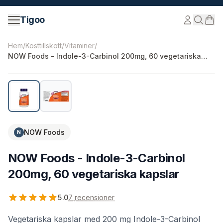
Hoppa till innehåll
Tigoo
©
2026
Nutri Nordic AB.
Alla rättigheter förbehållna.
tig
Hem
/
Kosttillskott
/
Vitaminer
/
NOW Foods - Indole-3-Carbinol 200mg, 60 vegetariska
kapslar
NOW Foods
N
NOW Foods - Indole-3-Carbinol
200mg, 60 vegetariska kapslar
5.0
7
recensioner
Vegetariska kapslar med 200 mg Indole-3-Carbinol