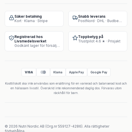
Säker betalning
Snabb leverans
Kort · Klarna · Stripe
PostNord · DHL · Budbee · Instabox
Registrerad hos
Toppbetyg på
Livsmedelsverket
Trustpilot 4.6 ★ · Prisjakt
Godkänt lager för försäljning av kosttillskott
VISA
Klarna
Apple Pay
Google Pay
Kosttillskott ska inte användas som ersättning för en varierad och balanserad kost och
en hälsosam livsstil. Överskrid inte rekommenderad daglig dos. Förvaras utom
räckhåll för barn.
©
2026
Nutri Nordic AB
(
Org.nr
559127-4286
).
Alla rättigheter
förbehållna.