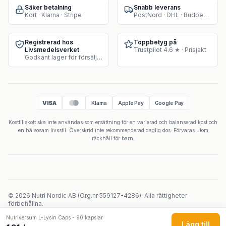
Säker betalning
Snabb leverans
Kort · Klarna · Stripe
PostNord · DHL · Budbee · Instabox
Registrerad hos
Toppbetyg på
Livsmedelsverket
Trustpilot 4.6 ★ · Prisjakt
Godkänt lager för försäljning av kosttillskott
VISA
Klarna
Apple Pay
Google Pay
Kosttillskott ska inte användas som ersättning för en varierad och balanserad kost och
en hälsosam livsstil. Överskrid inte rekommenderad daglig dos. Förvaras utom
räckhåll för barn.
©
2026
Nutri Nordic AB
(
Org.nr
559127-4286
).
Alla rättigheter
förbehållna.
Powered by Velicoo ↗
Nutriversum L-Lysin Caps - 90 kapslar
Lägg till