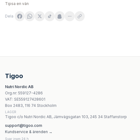
Tipsa en vän
Dela
NOW Foods Phosphatidyl Serine 300 mg – 50 mjuka kap
NOW Foods Deanol 250mg 100 Vcaps
OstroVit L-Tryptofan 200g pulver
Yango L-Lysine 1067 mg - 90 kapslar
Tigoo
NOW Foods - 7-KETO - 100mg, 60 Vcaps
Nutri Nordic AB
Nutricost D-Aspartic Acid 750 mg - 180 kapslar
Org.nr
:
559127-4286
Nutriversum Almond Butter - 200g
VAT:
SE559127428601
Nutriversum - Pure Caseine Pro - Chocolate - 500g
Box 2483, 116 74 Stockholm
LAGER
Tigoo c/o Nutri Nordic AB, Järnvägsgatan 103, 245 34 Staffanstorp
support@tigoo.com
Kundservice & ärenden →
Svar inom 24 h