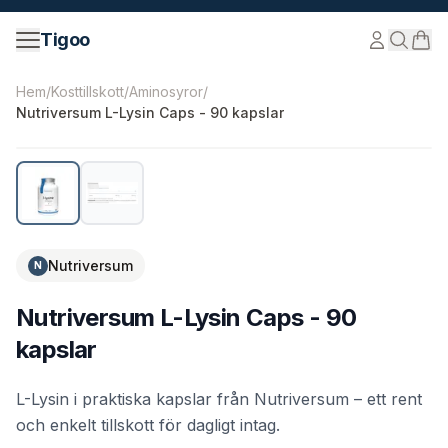
Hoppa till innehåll
Tigoo
©
2026
Nutri Nordic AB.
Alla rättigheter förbehållna.
tig
Hem
/
Kosttillskott
/
Aminosyror
/
Nutriversum L-Lysin Caps - 90 kapslar
Nutriversum
N
Nutriversum L-Lysin Caps - 90
kapslar
L-Lysin i praktiska kapslar från Nutriversum – ett rent
och enkelt tillskott för dagligt intag.