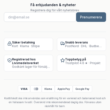
Få erbjudanden & nyheter
Registrera dig för vårt nyhetsbrev.
Prenumerera
Säker betalning
Snabb leverans
Kort · Klarna · Stripe
PostNord · DHL · Budbee · Instabox
Registrerad hos
Toppbetyg på
Livsmedelsverket
Trustpilot 4.6 ★ · Prisjakt
Godkänt lager för försäljning av kosttillskott
VISA
Klarna
Apple Pay
Google Pay
Kosttillskott ska inte användas som ersättning för en varierad och balanserad kost och
en hälsosam livsstil. Överskrid inte rekommenderad daglig dos. Förvaras utom
räckhåll för barn.