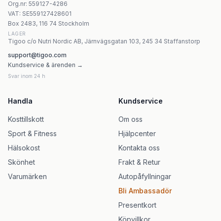
Org.nr
:
559127-4286
VAT:
SE559127428601
Box 2483, 116 74 Stockholm
LAGER
Tigoo c/o Nutri Nordic AB, Järnvägsgatan 103, 245 34 Staffanstorp
support@tigoo.com
Kundservice & ärenden →
Svar inom 24 h
Handla
Kundservice
Kosttillskott
Om oss
Sport & Fitness
Hjälpcenter
Hälsokost
Kontakta oss
Skönhet
Frakt & Retur
Varumärken
Autopåfyllningar
Bli Ambassadör
Presentkort
Köpvillkor