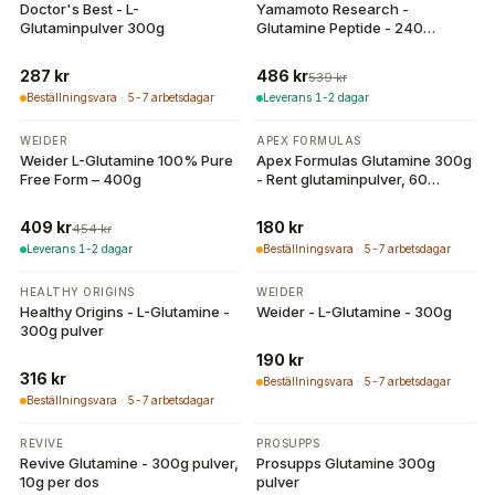
Doctor's Best - L-
Yamamoto Research -
Glutaminpulver 300g
Glutamine Peptide - 240
Tablets / 312g
287 kr
486 kr
539 kr
Beställningsvara · 5-7 arbetsdagar
Leverans 1-2 dagar
-
10
%
WEIDER
APEX FORMULAS
Weider L-Glutamine 100% Pure
Apex Formulas Glutamine 300g
Free Form – 400g
- Rent glutaminpulver, 60
portioner
409 kr
180 kr
454 kr
Leverans 1-2 dagar
Beställningsvara · 5-7 arbetsdagar
HEALTHY ORIGINS
WEIDER
Healthy Origins - L-Glutamine -
Weider - L-Glutamine - 300g
300g pulver
190 kr
316 kr
Beställningsvara · 5-7 arbetsdagar
Beställningsvara · 5-7 arbetsdagar
-
30
%
REVIVE
PROSUPPS
Revive Glutamine - 300g pulver,
Prosupps Glutamine 300g
10g per dos
pulver