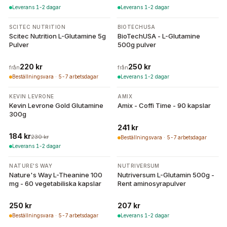
Leverans 1-2 dagar
Leverans 1-2 dagar
2 varianter
2 varianter
SCITEC NUTRITION
BIOTECHUSA
Scitec Nutrition L-Glutamine 5g
BioTechUSA - L-Glutamine
Pulver
500g pulver
220 kr
250 kr
från
från
Beställningsvara · 5-7 arbetsdagar
Leverans 1-2 dagar
-
20
%
KEVIN LEVRONE
AMIX
Kevin Levrone Gold Glutamine
Amix - Coffi Time - 90 kapslar
300g
241 kr
184 kr
230 kr
Beställningsvara · 5-7 arbetsdagar
Leverans 1-2 dagar
NATURE'S WAY
NUTRIVERSUM
Nature's Way L-Theanine 100
Nutriversum L-Glutamin 500g -
mg - 60 vegetabiliska kapslar
Rent aminosyrapulver
250 kr
207 kr
Beställningsvara · 5-7 arbetsdagar
Leverans 1-2 dagar