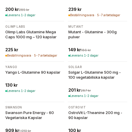
200 kr
239 kr
285 kr
Leverans 1-2 dagar
Beställningsvara · 5-7 arbetsdagar
-
20
%
OLIMP LABS
MUTANT
Olimp Labs Glutamine Mega
Mutant - Glutamine - 300g
Caps 1000 mg – 120 kapslar
pulver
225 kr
149 kr
186 kr
Beställningsvara · 5-7 arbetsdagar
Leverans 1-2 dagar
-
30
%
YANGO
SOLGAR
Yango L-Glutamine 90 kapslar
Solgar L-Glutamine 500 mg -
100 vegetabiliska kapslar
130 kr
201 kr
287 kr
Leverans 1-2 dagar
Leverans 1-2 dagar
-
10
%
SWANSON
OSTROVIT
Swanson Pure Energy - 60
OstroVit L-Theanine 200 mg -
Vegetariska Kapslar
90 kapslar
909 kr
100 kr
1 010 kr