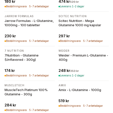
180 kr
474 kr
526 kr
Beställningsvara · 5-7 arbetsdagar
Leverans 1-2 dagar
JARROW FORMULAS
SCITEC NUTRITION
Jarrow Formulas - L-Glutamine,
Scitec Nutrition - Mega
1000mg - 100 tabletter
Glutamine 1000 mg kapslar
230 kr
297 kr
Beställningsvara · 5-7 arbetsdagar
Beställningsvara · 5-7 arbetsdagar
-
30
%
7 NUTRITION
WEIDER
7Nutrition - Glutamine
Weider - Premium L-Glutamine -
(Unflavored - 300g)
400g
174 kr
248 kr
353 kr
Beställningsvara · 5-7 arbetsdagar
Leverans 1-2 dagar
MUSCLETECH
AMIX
MuscleTech Platinum 100%
Amix - L-Glutamine - 1000g
Glutamine - 300g
519 kr
284 kr
Beställningsvara · 5-7 arbetsdagar
Beställningsvara · 5-7 arbetsdagar