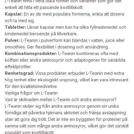
L-Teanin finns i flera olika former och varianter som gör det
enkelt att hitta ett passande kosttillskott:
Kapslar:
En av de mest populära formerna, enkla att dosera
och ta med sig.
Tabletter:
Liknar kapslar men kan ha olika fyllnadsmedel och
bindemedel beroende på tillverkare.
Pulver:
L-Teanin i pulverform kan blandas i vatten, juice eller
smoothies. Ger flexibilitet i dosering och användning.
Kombinationsprodukter:
L-Teanin kombineras ofta med
koffein eller andra aminosyror och adaptogener för särskilda
effektprofiler.
Renhetsgrad:
Vissa produkter erbjuder L-Teanin med extra
hög renhet eller ekologiskt ursprung, vilket kan vara intressant
för den kvalitetsmedvetne.
Vanliga frågor om L-Teanin
Vad är skillnaden mellan L-Teanin och andra aminosyror?
L-Teanin skiljer sig från andra aminosyror genom sin unika
förmåga att påverka hjärnans aktivitet och främja avslappning
utan att göra dig trött. Det är inte en byggsten för proteiner på
samma sätt som många andra aminosyror, vilket gör det särskilt
populärt som kosttillskott.