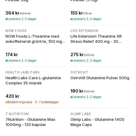
364 kr
155 kr
404 kr
172 kr
Leverans 1-2 dagar
Leverans 1-2 dagar
-
10
%
NOW FOODS
LIFE EXTENSION
NOW Foods L-Theanine med
Life Extension Theanine XR
avkoffeinerat grönt te, 100 mg -
Stress Relief 400 mg - 30
90 vegetariska kapslar
tabletter
174 kr
275 kr
305 kr
Leverans 1-2 dagar
Leverans 1-2 dagar
-
10
%
HEALTH LABS CARE
OSTROVIT
Health Labs Care L-glutamine
OstroVit Glutamine Pulver 500g
Complex 35 miarek
180 kr
200 kr
420 kr
Leverans 1-2 dagar
Beställningsvara · 5-7 arbetsdagar
-
10
%
7 NUTRITION
OLIMP LABS
7Nutrition - Glutamine Max
Olimp Labs - Glutamine 1400
1000mg - 120 kapslar
Mega Caps