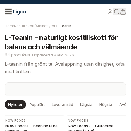
Hoppa till innehåll
Tigoo
Hem
/
Kosttillskott
/
Aminosyror
/
L-Teanin
L-Teanin – naturligt kosttillskott för
balans och välmående
64 produkter
·
Uppdaterad
8 aug. 2026
L-teanin från grönt te. Avslappning utan dåsighet, ofta
med koffein.
Nyheter
Populärt
Leveranstid
Lägsta
Högsta
A–Ö
-
10
%
-
10
%
NOW FOODS
NOW FOODS
NOW Foods L-Theanine Pure
Now Foods - L-Glutamine
Powder 28g
Powder (170g)