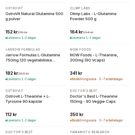
-
30
%
-
30
%
OSTROVIT
OLIMP LABS
OstroVit Natural Glutamine 500
Olimp Labs - L-Glutamine
g pulver
Powder 500 g
152 kr
164 kr
216 kr
234 kr
Leverans 1-2 dagar
Leverans 1-2 dagar
-
30
%
JARROW FORMULAS
NOW FOODS
Jarrow Formulas L-Glutamine
NOW Foods - L-Theanine,
750mg 120 vegetabiliska
200mg (90 Vcaps)
kapslar
182 kr
341 kr
260 kr
Leverans 1-2 dagar
Beställningsvara · 5-7 arbetsdagar
OSTROVIT
DOCTOR'S BEST
Ostrovit L-Theanine + L-
Doctor's Best L-Theanine
Tyrosine 90 kapslar
150mg - 90 Veggie Caps
112 kr
350 kr
Leverans 1-2 dagar
Beställningsvara · 5-7 arbetsdagar
-
10
%
DOCTOR'S BEST
YAMAMOTO RESEARCH