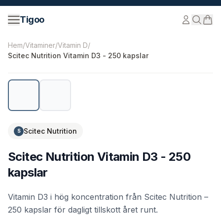
Hoppa till innehåll
Tigoo
©
2026
Nutri Nordic AB.
Alla rättigheter förbehållna.
tig
Hem
/
Vitaminer
/
Vitamin D
/
Scitec Nutrition Vitamin D3 - 250 kapslar
Scitec Nutrition
S
Scitec Nutrition Vitamin D3 - 250
kapslar
Vitamin D3 i hög koncentration från Scitec Nutrition –
250 kapslar för dagligt tillskott året runt.