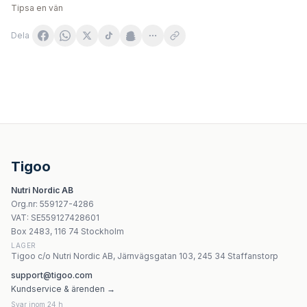
Tipsa en vän
Dela
Vitaler's Witamina D3 4000 IU 240 kapsułek softgel
Olimp Gold - Vit D3 Fast 4000 IU 30 tabletter
Noble Health Witamina D 60 żelek
SOLHERBS Vitamina D3 60 kapslar
Tigoo
Life Extension Liquid Vitamin D3 50 mcg
Nutri Nordic AB
Life Extension - Vitamins D And K With Sea-Iodine - 60 k
Org.nr
:
559127-4286
7Nutrition Vitamin D 4000 + K2 Forte – 120 kapslar
VAT:
SE559127428601
Scitec Nutrition - Mega Glucosamine - 100 kapslar
Box 2483, 116 74 Stockholm
LAGER
Tigoo c/o Nutri Nordic AB, Järnvägsgatan 103, 245 34 Staffanstorp
support@tigoo.com
Kundservice & ärenden →
Svar inom 24 h