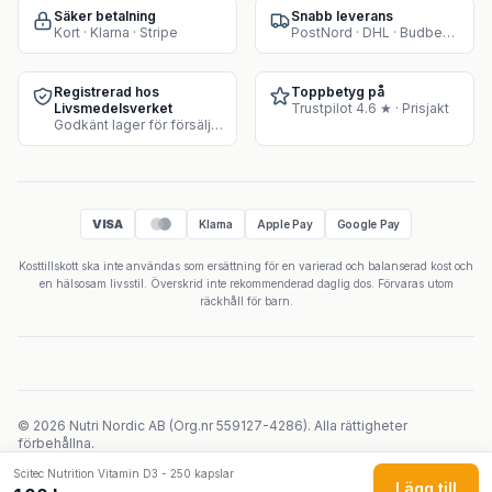
Säker betalning
Snabb leverans
Kort · Klarna · Stripe
PostNord · DHL · Budbee · Instabox
Registrerad hos
Toppbetyg på
Livsmedelsverket
Trustpilot 4.6 ★ · Prisjakt
Godkänt lager för försäljning av kosttillskott
VISA
Klarna
Apple Pay
Google Pay
Kosttillskott ska inte användas som ersättning för en varierad och balanserad kost och
en hälsosam livsstil. Överskrid inte rekommenderad daglig dos. Förvaras utom
räckhåll för barn.
©
2026
Nutri Nordic AB
(
Org.nr
559127-4286
).
Alla rättigheter
förbehållna.
Powered by Velicoo ↗
Scitec Nutrition Vitamin D3 - 250 kapslar
Lägg till