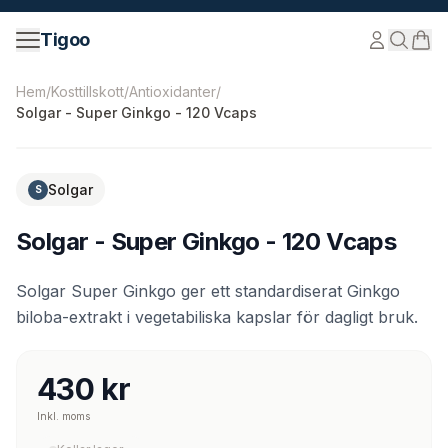
Hoppa till innehåll
Tigoo
©
2026
Nutri Nordic AB.
Alla rättigheter förbehållna.
tig
Hem
/
Kosttillskott
/
Antioxidanter
/
Solgar - Super Ginkgo - 120 Vcaps
Solgar
S
Solgar - Super Ginkgo - 120 Vcaps
Solgar Super Ginkgo ger ett standardiserat Ginkgo
biloba-extrakt i vegetabiliska kapslar för dagligt bruk.
430 kr
Inkl. moms