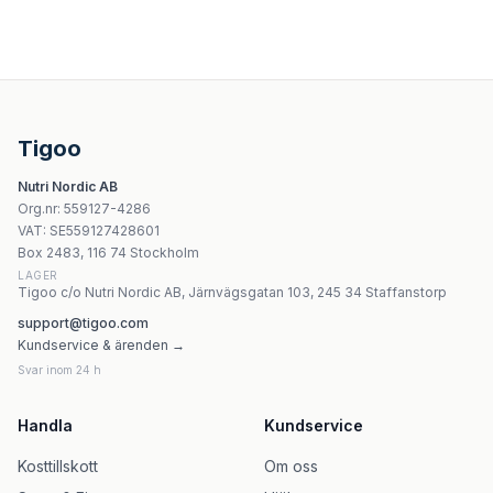
Amix - ALA (Alpha Lipoic Acid) - 60 kapslar
Nature's Answer Grape Seed 150 mg kapslar
Vitaking Grönt Te-extrakt Med Polyfenoler 100 Kapslar
Life Extension - Coffeegenic Grönt kaffebönextrakt 400 
Tigoo
Solgar - Folacin (Folic Acid) - 100 tabletter
Nutri Nordic AB
Solgar - GABA - 50 Vegetable Caps
Org.nr
:
559127-4286
Solgar - L-Cysteine 500mg - 90 kapslar
VAT:
SE559127428601
Solgar - Boron - 100 kapslar
Box 2483, 116 74 Stockholm
LAGER
Tigoo c/o Nutri Nordic AB, Järnvägsgatan 103, 245 34 Staffanstorp
support@tigoo.com
Kundservice & ärenden →
Svar inom 24 h
Handla
Kundservice
Kosttillskott
Om oss