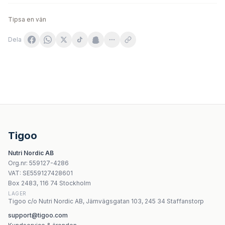
Tipsa en vän
Dela
EkaMedica Shot Kolagen 15 000 mg med vitamin C 8 x 1
Paka Natury Kolagen morski glowYou 10000 mg 360 g 3
Pharmovit Kwas hialuronowy 120 mg ZF 500 ml
Skoczylas Kolagen från vildfångad atlantisk torsk med C
Tigoo
Olimp Labs - Collagen Sport Edition - Tropical Punch, 9
Nutri Nordic AB
FA So Good! Perfect Collagen - 450g
Org.nr
:
559127-4286
Finclub International - Flexigel 120 kapslar
VAT:
SE559127428601
Nutriversum Liquid MSM+C Hyaluronic Collagen Anana
Box 2483, 116 74 Stockholm
LAGER
Tigoo c/o Nutri Nordic AB, Järnvägsgatan 103, 245 34 Staffanstorp
support@tigoo.com