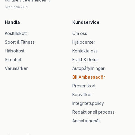
Kundservice & ärenden →
Svar inom 24 h
Handla
Kundservice
Kosttillskott
Om oss
Sport & Fitness
Hjälpcenter
Hälsokost
Kontakta oss
Skönhet
Frakt & Retur
Varumärken
Autopåfyllningar
Bli Ambassadör
Presentkort
Köpvillkor
Integritetspolicy
Redaktionell process
Anmäl innehåll