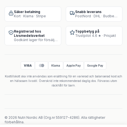
Säker betalning
Snabb leverans
Kort · Klarna · Stripe
PostNord · DHL · Budbee · Instabox
Registrerad hos
Toppbetyg på
Livsmedelsverket
Trustpilot 4.6 ★ · Prisjakt
Godkänt lager för försäljning av kosttillskott
VISA
Klarna
Apple Pay
Google Pay
Kosttillskott ska inte användas som ersättning för en varierad och balanserad kost och
en hälsosam livsstil. Överskrid inte rekommenderad daglig dos. Förvaras utom
räckhåll för barn.
©
2026
Nutri Nordic AB
(
Org.nr
559127-4286
).
Alla rättigheter
förbehållna.
Powered by Velicoo ↗