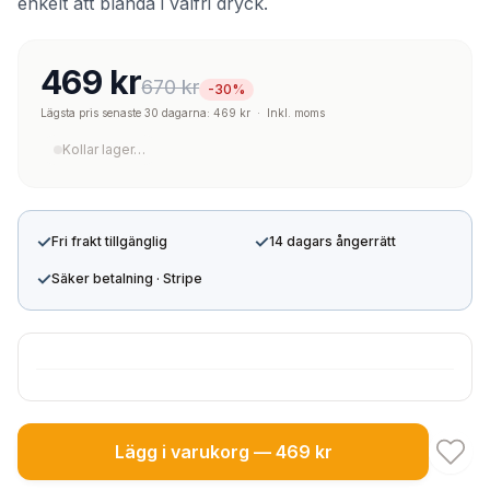
enkelt att blanda i valfri dryck.
469 kr
670 kr
-30%
Lägsta pris senaste 30 dagarna: 469 kr
·
Inkl. moms
Kollar lager…
✓
✓
Fri frakt tillgänglig
14 dagars ångerrätt
✓
Säker betalning · Stripe
Lägg i varukorg — 469 kr