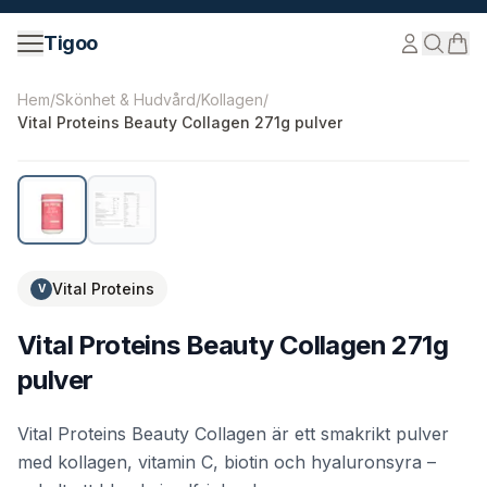
Hoppa till innehåll
Tigoo
©
2026
Nutri Nordic AB.
Alla rättigheter förbehållna.
tig
Hem
/
Skönhet & Hudvård
/
Kollagen
/
Vital Proteins Beauty Collagen 271g pulver
-
30
%
Vital Proteins
V
Vital Proteins Beauty Collagen 271g
pulver
Vital Proteins Beauty Collagen är ett smakrikt pulver
med kollagen, vitamin C, biotin och hyaluronsyra –