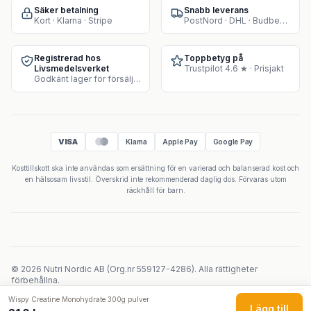
Säker betalning
Snabb leverans
Kort · Klarna · Stripe
PostNord · DHL · Budbee · Instabox
Registrerad hos
Toppbetyg på
Livsmedelsverket
Trustpilot 4.6 ★ · Prisjakt
Godkänt lager för försäljning av kosttillskott
VISA
Klarna
Apple Pay
Google Pay
Kosttillskott ska inte användas som ersättning för en varierad och balanserad kost och
en hälsosam livsstil. Överskrid inte rekommenderad daglig dos. Förvaras utom
räckhåll för barn.
©
2026
Nutri Nordic AB
(
Org.nr
559127-4286
).
Alla rättigheter
förbehållna.
Powered by Velicoo ↗
Wispy Creatine Monohydrate 300g pulver
Lägg till