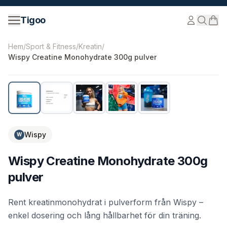
Hoppa till innehåll
Tigoo
©
2026
Nutri Nordic AB.
Alla rättigheter förbehållna.
tig
Hem
/
Sport & Fitness
/
Kreatin
/
Wispy Creatine Monohydrate 300g pulver
Wispy
W
Wispy Creatine Monohydrate 300g
pulver
Rent kreatinmonohydrat i pulverform från Wispy –
enkel dosering och lång hållbarhet för din träning.