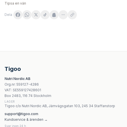
Tipsa en vän
Dela
Amix - Crea-Trix - 824g
Doctor's Best Creatine Powder 500g – mikroniserat krea
Amix - Crea-Trix™ - Creatine Performance - 824g pulver
Amix Crea-Trix Kreatinmatris Pulver 824g
Tigoo
FA - Ice Creatine Evercool Ice Effect - 300g
Nutri Nordic AB
Wispy Juicy Mango - 300g
Org.nr
:
559127-4286
Wispy Sunny Raspberry – Frystorkat hallonpulver 300g
VAT:
SE559127428601
Wispy Zesty Lemon - 300g pulver
Box 2483, 116 74 Stockholm
LAGER
Tigoo c/o Nutri Nordic AB, Järnvägsgatan 103, 245 34 Staffanstorp
support@tigoo.com
Kundservice & ärenden →
Svar inom 24 h