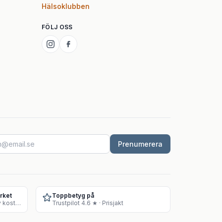
Hälsoklubben
FÖLJ OSS
Prenumerera
rket
Toppbetyg på
Godkänt lager för försäljning av kosttillskott
Trustpilot 4.6 ★ · Prisjakt