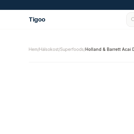
Hoppa till innehåll
Tigoo
©
2026
Nutri Nordic AB.
Alla rättigheter förbe
Hem
/
Hälsokost
/
Superfoods
/
Holland & Barrett Acai