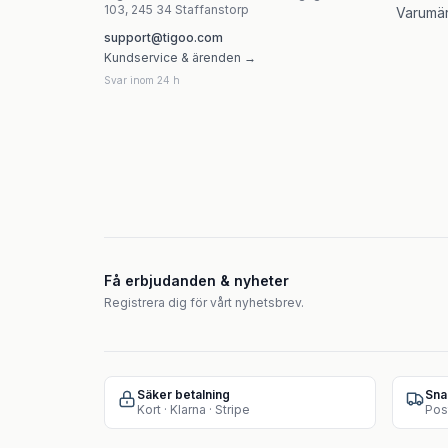
103, 245 34 Staffanstorp
Varumä
support@tigoo.com
Kundservice & ärenden →
Svar inom 24 h
Få erbjudanden & nyheter
Registrera dig för vårt nyhetsbrev.
Säker betalning
Sna
Kort · Klarna · Stripe
Pos