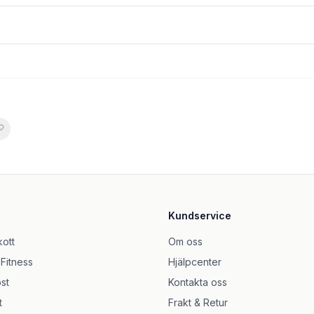
 100 ml
er
Kundservice
ed Rosehips 500g
ntag
kott
Om oss
 Fitness
Hjälpcenter
 120 Tabletter
st
Kontakta oss
t
Frakt & Retur