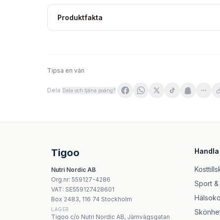
Produktfakta
Tipsa en vän
Dela
Dela och tjäna poäng?
Rawpowder Nyponpulver 300g
Hallonpulver 100g | Rawpowder
Purella Superfoods SuperShot imbir kurkuma
Swanson - Chlorophyllin & Mint - 500 Tablett
Tigoo
Handla
Kräuterhaus Sanct Bernhard Organic Powder
Amix Mango 420g - Mangopulver för dagligt i
Kosttills
Nutri Nordic AB
Holland & Barrett - Zinc 15mg tabletter
Org.nr
:
559127-4286
Sport &
Holland & Barrett - Vitamin B3 Niacin 100 mg -
VAT:
SE559127428601
Hälsoko
Box 2483, 116 74 Stockholm
LAGER
Skönhe
Tigoo c/o Nutri Nordic AB, Järnvägsgatan