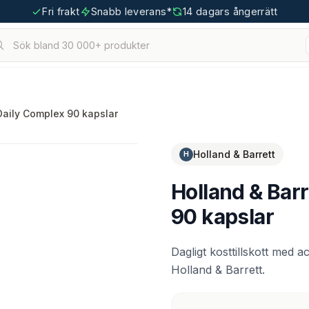
Fri frakt
Snabb leverans*
14 dagars ångerrätt
Sök bland 30 000+ produkter
hållna.
tigoo.com
 Daily Complex 90 kapslar
Holland & Barrett
H
Holland & Barr
90 kapslar
Dagligt kosttillskott med a
Holland & Barrett.