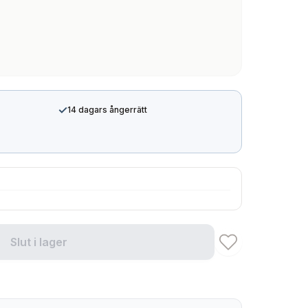
✓
14 dagars ångerrätt
Slut i lager