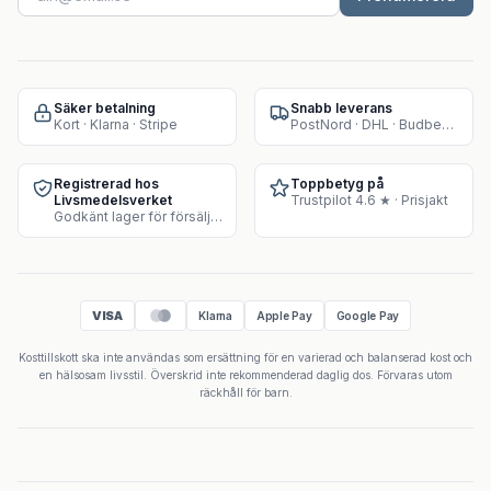
Säker betalning
Snabb leverans
Kort · Klarna · Stripe
PostNord · DHL · Budbee · Instabox
Registrerad hos
Toppbetyg på
Livsmedelsverket
Trustpilot 4.6 ★ · Prisjakt
Godkänt lager för försäljning av kosttillskott
VISA
Klarna
Apple Pay
Google Pay
Kosttillskott ska inte användas som ersättning för en varierad och balanserad kost och
en hälsosam livsstil. Överskrid inte rekommenderad daglig dos. Förvaras utom
räckhåll för barn.