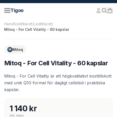
Hoppa till innehåll
Tigoo
©
2026
Nutri Nordic AB.
Alla rättigheter förbehållna.
tig
Hem
/
Kosttillskott
/
Ledtillskott
/
Mitoq - For Cell Vitality - 60 kapslar
Mitoq
M
Mitoq - For Cell Vitality - 60 kapslar
Mitoq - For Cell Vitality är ett högkvalitativt kosttillskott
med unik Q10-formel för dagligt cellstöd i praktiska
kapslar.
1 140 kr
Inkl. moms