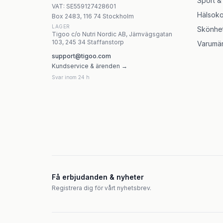
Sport &
VAT:
SE559127428601
Hälsoko
Box 2483, 116 74 Stockholm
LAGER
Skönhe
Tigoo c/o Nutri Nordic AB, Järnvägsgatan
103, 245 34 Staffanstorp
Varumä
support@tigoo.com
Kundservice & ärenden →
Svar inom 24 h
Få erbjudanden & nyheter
Registrera dig för vårt nyhetsbrev.