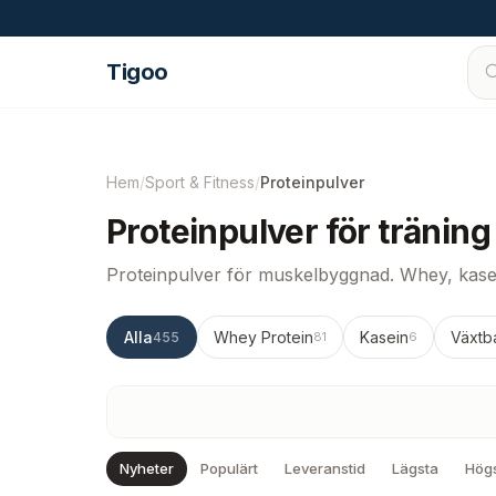
Hoppa till innehåll
Tigoo
Hem
/
Sport & Fitness
/
Proteinpulver
Proteinpulver för träning o
Proteinpulver för muskelbyggnad. Whey, kasei
Alla
Whey Protein
Kasein
Växtb
455
81
6
Nyheter
Populärt
Leveranstid
Lägsta
Hög