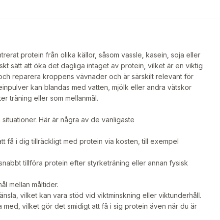
rerat protein från olika källor, såsom vassle, kasein, soja eller
t sätt att öka det dagliga intaget av protein, vilket är en viktig
a och reparera kroppens vävnader och är särskilt relevant för
inpulver kan blandas med vatten, mjölk eller andra vätskor
fter träning eller som mellanmål.
 situationer. Här är några av de vanligaste
t få i dig tillräckligt med protein via kosten, till exempel
abbt tillföra protein efter styrketräning eller annan fysisk
l mellan måltider.
nsla, vilket kan vara stöd vid viktminskning eller viktunderhåll.
a med, vilket gör det smidigt att få i sig protein även när du är