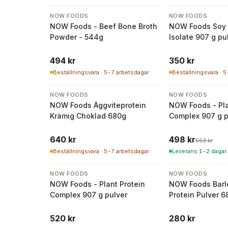
NOW FOODS
NOW FOODS
NOW Foods - Beef Bone Broth
NOW Foods Soy 
Powder - 544g
Isolate 907 g pu
494 kr
350 kr
Beställningsvara · 5-7 arbetsdagar
Beställningsvara · 
-
10
%
NOW FOODS
NOW FOODS
NOW Foods Äggviteprotein
NOW Foods - Pla
Krämig Choklad 680g
Complex 907 g p
640 kr
498 kr
553 kr
Beställningsvara · 5-7 arbetsdagar
Leverans 1-2 dagar
NOW FOODS
NOW FOODS
NOW Foods - Plant Protein
NOW Foods Barl
Complex 907 g pulver
Protein Pulver 6
520 kr
280 kr