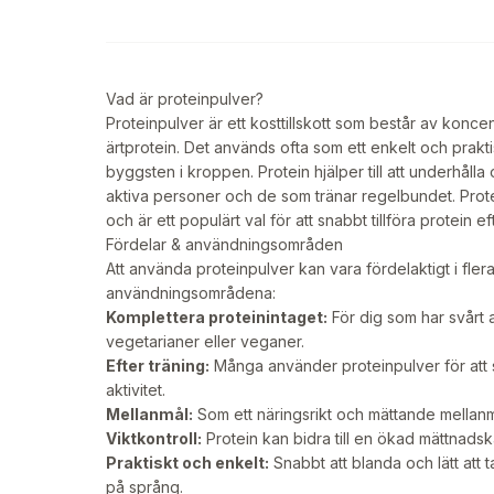
Vad är proteinpulver?
Proteinpulver är ett kosttillskott som består av koncent
ärtprotein. Det används ofta som ett enkelt och praktisk
byggsten i kroppen. Protein hjälper till att underhåll
aktiva personer och de som tränar regelbundet. Prote
och är ett populärt val för att snabbt tillföra protein e
Fördelar & användningsområden
Att använda proteinpulver kan vara fördelaktigt i flera
användningsområdena:
Komplettera proteinintaget:
För dig som har svårt at
vegetarianer eller veganer.
Efter träning:
Många använder proteinpulver för att sn
aktivitet.
Mellanmål:
Som ett näringsrikt och mättande mellanmå
Viktkontroll:
Protein kan bidra till en ökad mättnadskä
Praktiskt och enkelt:
Snabbt att blanda och lätt att t
på språng.