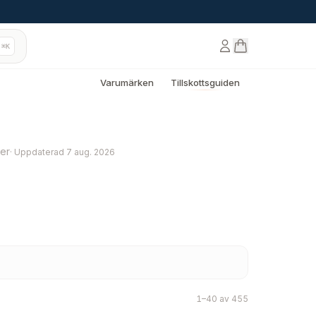
⌘K
Varumärken
Tillskottsguiden
er
·
Uppdaterad
7 aug. 2026
1–40 av 455