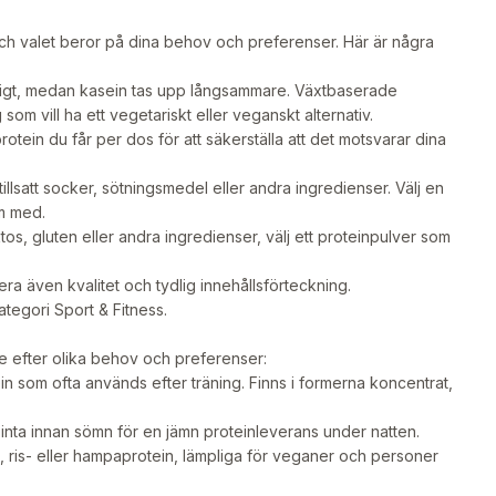
ch valet beror på dina behov och preferenser. Här är några
gligt, medan kasein tas upp långsammare. Växtbaserade
g som vill ha ett vegetariskt eller veganskt alternativ.
otein du får per dos för att säkerställa att det motsvarar dina
illsatt socker, sötningsmedel eller andra ingredienser. Välj en
m med.
os, gluten eller andra ingredienser, välj ett proteinpulver som
era även kvalitet och tydlig innehållsförteckning.
kategori
Sport & Fitness
.
de efter olika behov och preferenser:
n som ofta används efter träning. Finns i formerna koncentrat,
inta innan sömn för en jämn proteinleverans under natten.
, ris- eller hampaprotein, lämpliga för veganer och personer