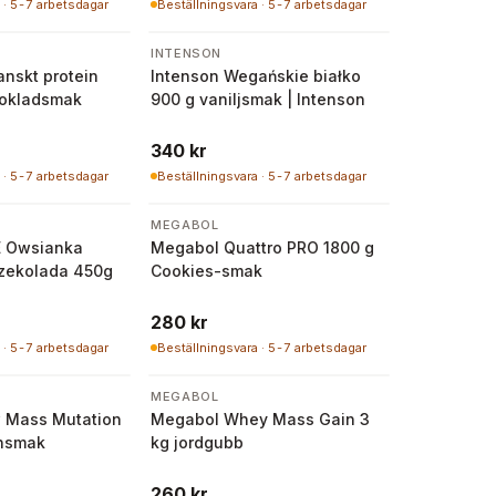
 · 5-7 arbetsdagar
Beställningsvara · 5-7 arbetsdagar
INTENSON
nskt protein
Intenson Wegańskie białko
hokladsmak
900 g vaniljsmak | Intenson
340 kr
 · 5-7 arbetsdagar
Beställningsvara · 5-7 arbetsdagar
MEGABOL
 Owsianka
Megabol Quattro PRO 1800 g
zekolada 450g
Cookies-smak
280 kr
 · 5-7 arbetsdagar
Beställningsvara · 5-7 arbetsdagar
MEGABOL
 Mass Mutation
Megabol Whey Mass Gain 3
ansmak
kg jordgubb
260 kr