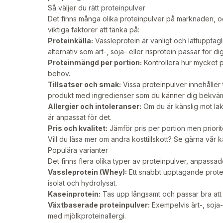
Så väljer du rätt proteinpulver
Det finns många olika proteinpulver på marknaden, o
viktiga faktorer att tänka på:
Proteinkälla:
Vassleprotein är vanligt och lättuppta
alternativ som ärt-, soja- eller risprotein passar för di
Proteinmängd per portion:
Kontrollera hur mycket pr
behov.
Tillsatser och smak:
Vissa proteinpulver innehåller t
produkt med ingredienser som du känner dig bekvä
Allergier och intoleranser:
Om du är känslig mot lakt
är anpassat för det.
Pris och kvalitet:
Jämför pris per portion men priorit
Vill du läsa mer om andra kosttillskott? Se gärna vår 
Populära varianter
Det finns flera olika typer av proteinpulver, anpassa
Vassleprotein (Whey):
Ett snabbt upptagande protei
isolat och hydrolysat.
Kaseinprotein:
Tas upp långsamt och passar bra att 
Växtbaserade proteinpulver:
Exempelvis ärt-, soja-
med mjölkproteinallergi.