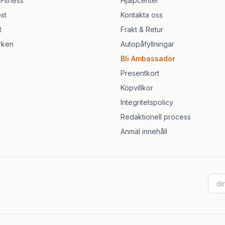
 Fitness
Hjälpcenter
st
Kontakta oss
t
Frakt & Retur
rken
Autopåfyllningar
Bli Ambassadör
Presentkort
Köpvillkor
Integritetspolicy
Redaktionell process
Anmäl innehåll