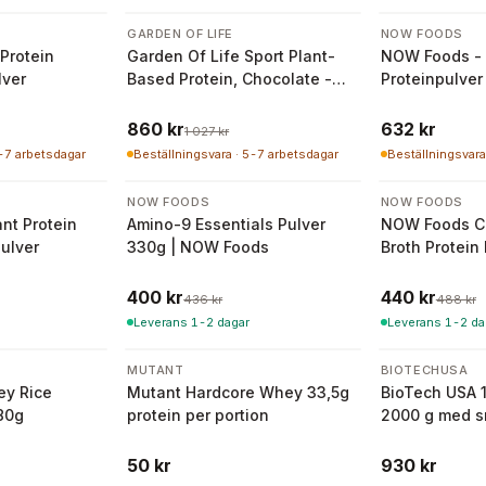
-
16
%
GARDEN OF LIFE
NOW FOODS
Protein
Garden Of Life Sport Plant-
NOW Foods - 
lver
Based Protein, Chocolate -
Proteinpulver
840g
860 kr
632 kr
1 027 kr
5-7 arbetsdagar
Beställningsvara · 5-7 arbetsdagar
Beställningsvara
-
8
%
-
10
%
NOW FOODS
NOW FOODS
nt Protein
Amino-9 Essentials Pulver
NOW Foods C
ulver
330g | NOW Foods
Broth Protein
400 kr
440 kr
436 kr
488 kr
Leverans 1-2 dagar
Leverans 1-2 da
MUTANT
BIOTECHUSA
ey Rice
Mutant Hardcore Whey 33,5g
BioTech USA 
80g
protein per portion
2000 g med s
risgrynsgröt
50 kr
930 kr