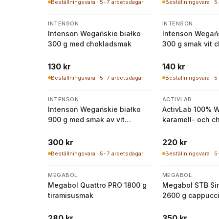
Beställningsvara · 5-7 arbetsdagar
Beställningsvara · 
INTENSON
INTENSON
Intenson Wegańskie białko
Intenson Wegańs
300 g med chokladsmak
300 g smak vit 
hallon | Intenso
130 kr
140 kr
Beställningsvara · 5-7 arbetsdagar
Beställningsvara · 
INTENSON
ACTIVLAB
Intenson Wegańskie białko
ActivLab 100% 
900 g med smak av vit
karamell- och c
choklad och hallon
500 g
300 kr
220 kr
Beställningsvara · 5-7 arbetsdagar
Beställningsvara · 
MEGABOL
MEGABOL
Megabol Quattro PRO 1800 g
Megabol STB Si
tiramisusmak
2600 g cappucc
280 kr
350 kr