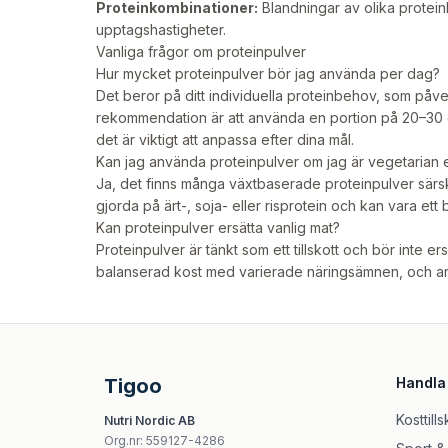
Proteinkombinationer:
Blandningar av olika protein
upptagshastigheter.
Vanliga frågor om proteinpulver
Hur mycket proteinpulver bör jag använda per dag?
Det beror på ditt individuella proteinbehov, som påver
rekommendation är att använda en portion på 20–30 
det är viktigt att anpassa efter dina mål.
Kan jag använda proteinpulver om jag är vegetarian 
Ja, det finns många växtbaserade proteinpulver särs
gjorda på ärt-, soja- eller risprotein och kan vara ett bra
Kan proteinpulver ersätta vanlig mat?
Proteinpulver är tänkt som ett tillskott och bör inte ers
balanserad kost med varierade näringsämnen, och a
Tigoo
Handla
Kosttills
Nutri Nordic AB
Org.nr
:
559127-4286