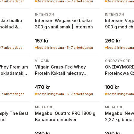
5-7 arbetsdagar
Beställningsvara · 5-7 arbetsdagar
Beställningsvara
INTENSON
INTENSON
kie białko
Intenson Wegańskie białko
Intenson Vega
choklad &
300 g vaniljsmak | Intenson
900 g med c
n
157 kr
260 kr
5-7 arbetsdagar
Beställningsvara · 5-7 arbetsdagar
Beställningsvara
VILGAIN
ONEDAYMORE
Whey Premium
Vilgain Grass-Fed Whey
ONEDAYMORE
hokladsmak
Protein Koktajl mleczny
Proteinowa C
truskawkowy 1000 g
470 kr
100 kr
5-7 arbetsdagar
Beställningsvara · 5-7 arbetsdagar
Beställningsvara
MEGABOL
MEGABOL
mply The Best
Megabol Quattro PRO 1800 g
Megabol New
ino
Bananproteinpulver
2,27 kg ban
280 kr
260 kr