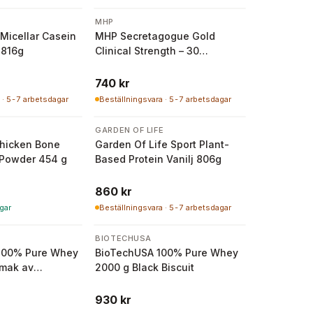
MHP
Micellar Casein
MHP Secretagogue Gold
 816g
Clinical Strength – 30
Portioner
740 kr
 · 5-7 arbetsdagar
Beställningsvara · 5-7 arbetsdagar
GARDEN OF LIFE
hicken Bone
Garden Of Life Sport Plant-
 Powder 454 g
Based Protein Vanilj 806g
860 kr
gar
Beställningsvara · 5-7 arbetsdagar
BIOTECHUSA
100% Pure Whey
BioTechUSA 100% Pure Whey
mak av
2000 g Black Biscuit
930 kr