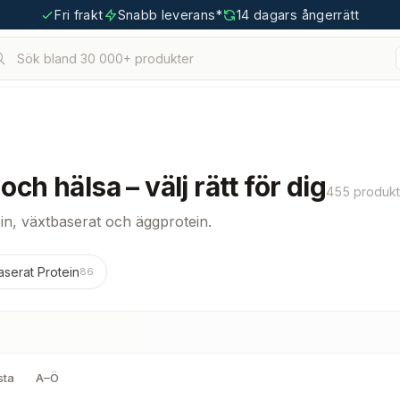
Fri frakt
Snabb leverans*
14 dagars ångerrätt
Sök bland 30 000+ produkter
ch hälsa – välj rätt för dig
455 produkt
n, växtbaserat och äggprotein.
aserat Protein
86
sta
A–Ö