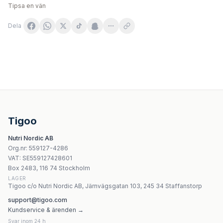
Tipsa en vän
Dela
Dary Natury - Golden Milk Powder Organic - 100g
Swanson Full Spectrum Turmeric 720 mg - 30 kapslar
NOW Foods Turmeric & Bromelain 600 mg - 90 vegetaris
Swanson Ginger & Turmeric 300 mg - 60 kapslar
Tigoo
Swanson Full Spectrum Boswellia And Curcumin 300mg 
Nutri Nordic AB
Garden Of Life Mykind Extra Strength Turmeric - 60 vega
Org.nr
:
559127-4286
Vitaworld Turmeric + Black Pepper 900 mg - 120 Kapsla
VAT:
SE559127428601
Natural Factors - Searich Omega-3 - 200ml
Box 2483, 116 74 Stockholm
LAGER
Tigoo c/o Nutri Nordic AB, Järnvägsgatan 103, 245 34 Staffanstorp
support@tigoo.com
Kundservice & ärenden →
Svar inom 24 h