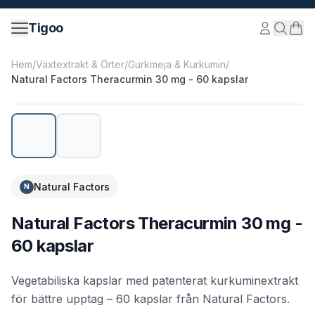
Hoppa till innehåll
Tigoo
©
2026
Nutri Nordic AB.
Alla rättigheter förbehållna.
tig
Hem
/
Växtextrakt & Örter
/
Gurkmeja & Kurkumin
/
Natural Factors Theracurmin 30 mg - 60 kapslar
Natural Factors
N
Natural Factors Theracurmin 30 mg -
60 kapslar
Vegetabiliska kapslar med patenterat kurkuminextrakt
för bättre upptag – 60 kapslar från Natural Factors.