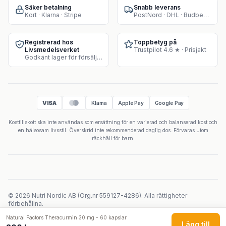
Säker betalning
Snabb leverans
Kort · Klarna · Stripe
PostNord · DHL · Budbee · Instabox
Registrerad hos
Toppbetyg på
Livsmedelsverket
Trustpilot 4.6 ★ · Prisjakt
Godkänt lager för försäljning av kosttillskott
VISA
Klarna
Apple Pay
Google Pay
Kosttillskott ska inte användas som ersättning för en varierad och balanserad kost och
en hälsosam livsstil. Överskrid inte rekommenderad daglig dos. Förvaras utom
räckhåll för barn.
©
2026
Nutri Nordic AB
(
Org.nr
559127-4286
).
Alla rättigheter
förbehållna.
Powered by Velicoo ↗
Natural Factors Theracurmin 30 mg - 60 kapslar
Lägg till