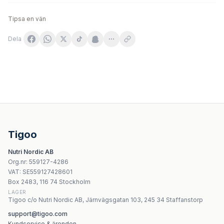
Tipsa en vän
Dela
Noble Health Hair Care Panda Multi Magic Tool 200 ml
Halier Hairvity dla kobiet 60 kapsułek
Health Labs Care ShineMe 30 saszetek
Revitax - Hair Growth Serum - 100ml
Tigoo
Nature Love - Haar Vitamine - 60 kapslar
Nutri Nordic AB
Manuka Health - Royal Jelly Gummies Tabs - 60 tuggtabl
Org.nr
:
559127-4286
Yango - Hair, Skin, Nails med Ashwagandha - 90 kapsla
VAT:
SE559127428601
Natures Aid - Cod Liver Oil - 90 Sgels
Box 2483, 116 74 Stockholm
LAGER
Tigoo c/o Nutri Nordic AB, Järnvägsgatan 103, 245 34 Staffanstorp
support@tigoo.com
Kundservice & ärenden →