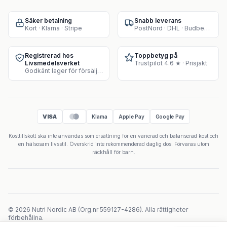
Säker betalning
Snabb leverans
Kort · Klarna · Stripe
PostNord · DHL · Budbee · Instabox
Registrerad hos
Toppbetyg på
Livsmedelsverket
Trustpilot 4.6 ★ · Prisjakt
Godkänt lager för försäljning av kosttillskott
VISA
Klarna
Apple Pay
Google Pay
Kosttillskott ska inte användas som ersättning för en varierad och balanserad kost och
en hälsosam livsstil. Överskrid inte rekommenderad daglig dos. Förvaras utom
räckhåll för barn.
©
2026
Nutri Nordic AB
(
Org.nr
559127-4286
).
Alla rättigheter
förbehållna.
Powered by Velicoo ↗