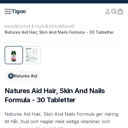
Hoppa till innehåll
Tigoo
©
2026
Nutri Nordic AB.
Alla rättigheter förbehållna.
tig
Hem
/
Skönhet & Hudvård
/
Hudtillskott
/
Natures Aid Hair, Skin And Nails Formula - 30 Tabletter
Natures Aid
N
Natures Aid Hair, Skin And Nails
Formula - 30 Tabletter
Natures Aid Hair, Skin And Nails Formula ger näring
till hår, hud och naglar med viktiga vitaminer och