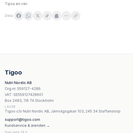
Tipsa en vän
Dela
Protego Witamina C 1000 MAX 60 kapslar | Salvum Lab
Progress Labs Acerola Forte do ssania 250 mg 120 pasty
Noble Health Vitamin C 1000 mg 60 kapslar
Aronpharma Berroxin ® Gummies 60 żelek
Tigoo
Dr. Jacob's Witamina C (liposomalna) Fosfolipidy 150g
Nutri Nordic AB
Xenico Pharma - XeniVIT bio Vitamin C 1000
Org.nr
:
559127-4286
Natures Aid - Cod Liver Oil - 90 Sgels
VAT:
SE559127428601
Natures Aid Vitamin E 200IU 60 kapslar
Box 2483, 116 74 Stockholm
LAGER
Tigoo c/o Nutri Nordic AB, Järnvägsgatan 103, 245 34 Staffanstorp
support@tigoo.com
Kundservice & ärenden →
Svar inom 24 h