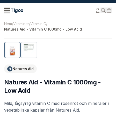
Hoppa till innehåll
Tigoo
©
2026
Nutri Nordic AB.
Alla rättigheter förbehållna.
tig
Hem
/
Vitaminer
/
Vitamin C
/
Natures Aid - Vitamin C 1000mg - Low Acid
-
9
%
Natures Aid
N
Natures Aid - Vitamin C 1000mg -
Low Acid
Mild, lågsyrlig vitamin C med rosenrot och mineraler i
vegetabiliska kapslar från Natures Aid.