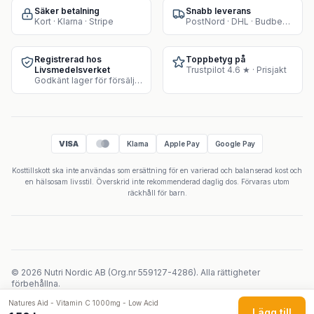
Säker betalning
Snabb leverans
Kort · Klarna · Stripe
PostNord · DHL · Budbee · Instabox
Registrerad hos
Toppbetyg på
Livsmedelsverket
Trustpilot 4.6 ★ · Prisjakt
Godkänt lager för försäljning av kosttillskott
VISA
Klarna
Apple Pay
Google Pay
Kosttillskott ska inte användas som ersättning för en varierad och balanserad kost och
en hälsosam livsstil. Överskrid inte rekommenderad daglig dos. Förvaras utom
räckhåll för barn.
©
2026
Nutri Nordic AB
(
Org.nr
559127-4286
).
Alla rättigheter
förbehållna.
Powered by Velicoo ↗
Natures Aid - Vitamin C 1000mg - Low Acid
Lägg till