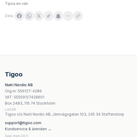
Tipsa en vän
Dela
BIOORGANIC POLSKA Makadii STH 60 kapslar
VITADIET Chrom organiczny 200 μg 60 tabletek | VitaDi
CaliVita Chromium Max 500 - 100 Kapslar
NOW Foods - Chromium Picolinate 200mcg vegetariska 
Tigoo
Puritan's Pride Cinnamon With High Potency Chromium 
Nutri Nordic AB
Nature's Way - Alive! Women'S Ultra Multivitamin - 60 ta
Org.nr
:
559127-4286
Nature's Way Alive! Ultra Multivitamin för kvinnor 50+ - 
VAT:
SE559127428601
Nature's Way - Fortify Optima - 60 kapslar
Box 2483, 116 74 Stockholm
LAGER
Tigoo c/o Nutri Nordic AB, Järnvägsgatan 103, 245 34 Staffanstorp
support@tigoo.com
Kundservice & ärenden →
Svar inom 24 h