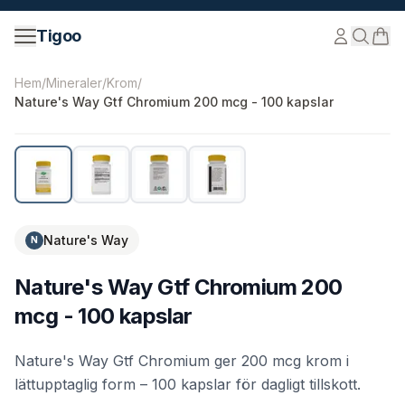
Hoppa till innehåll
Tigoo
©
2026
Nutri Nordic AB.
Alla rättigheter förbehållna.
tig
Hem
/
Mineraler
/
Krom
/
Nature's Way Gtf Chromium 200 mcg - 100 kapslar
Nature's Way
N
Nature's Way Gtf Chromium 200
mcg - 100 kapslar
Nature's Way Gtf Chromium ger 200 mcg krom i
lättupptaglig form – 100 kapslar för dagligt tillskott.