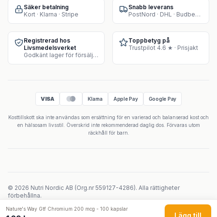
Säker betalning
Snabb leverans
Kort · Klarna · Stripe
PostNord · DHL · Budbee · Instabox
Registrerad hos
Toppbetyg på
Livsmedelsverket
Trustpilot 4.6 ★ · Prisjakt
Godkänt lager för försäljning av kosttillskott
VISA
Klarna
Apple Pay
Google Pay
Kosttillskott ska inte användas som ersättning för en varierad och balanserad kost och
en hälsosam livsstil. Överskrid inte rekommenderad daglig dos. Förvaras utom
räckhåll för barn.
©
2026
Nutri Nordic AB
(
Org.nr
559127-4286
).
Alla rättigheter
förbehållna.
Powered by Velicoo ↗
Nature's Way Gtf Chromium 200 mcg - 100 kapslar
Lägg till