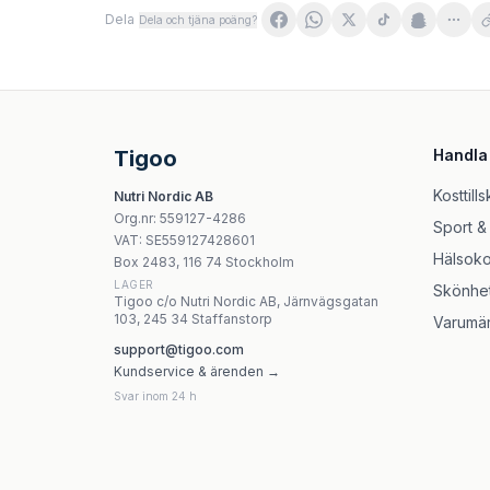
Dela
Dela och tjäna poäng?
MyBestPharm MyBestProtect 250 ml aromat 
WegaFarm Liver Complex SR 60 kapslar
Kawon Johannesörtskraut Fix 30 påsar à 2g
NOW Foods Dong Quai - 520mg - 100 Veg Cap
Tigoo
Handla
Swanson Adaptogenic Herbal Complex 60 Ca
Nature's Way - Optima Probiotic Fortify 30 ka
Kosttills
Nutri Nordic AB
Nature's Way Fenugreek Seed 320 kapslar
Org.nr
:
559127-4286
Sport &
Nature's Way - Alive! Women'S 50+ Complete 
VAT:
SE559127428601
Hälsoko
Box 2483, 116 74 Stockholm
LAGER
Skönhe
Tigoo c/o Nutri Nordic AB, Järnvägsgatan
103, 245 34 Staffanstorp
Varumä
support@tigoo.com
Kundservice & ärenden →
Svar inom 24 h