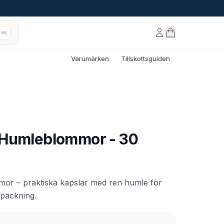
⌘K
Varumärken
Tillskottsguiden
 Humleblommor - 30
r – praktiska kapslar med ren humle för
örpackning.