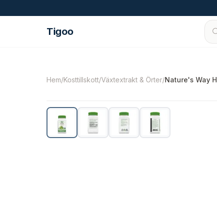
Hoppa till innehåll
Tigoo
©
2026
Nutri Nordic AB.
Alla rättigheter förbe
Hem
/
Kosttillskott
/
Växtextrakt & Örter
/
Nature's Way H