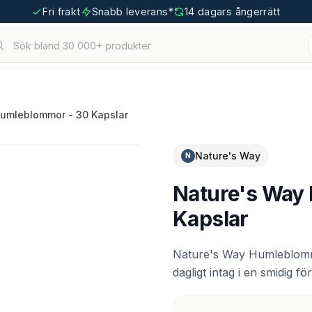
Fri frakt
Snabb leverans*
14 dagars ångerrätt
Sök bland 30 000+ produkter
hållna.
tigoo.com
umleblommor - 30 Kapslar
Nature's Way
N
Nature's Way
Kapslar
Nature's Way Humleblommo
dagligt intag i en smidig f