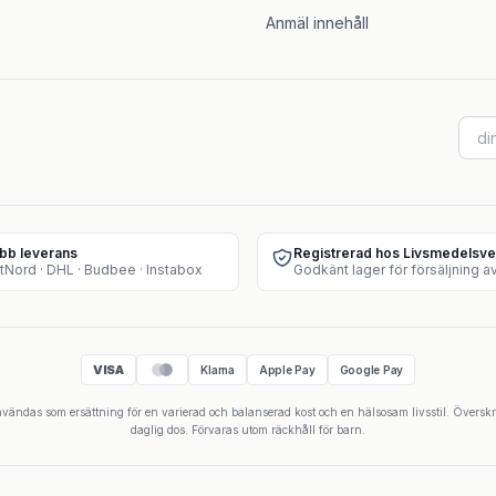
Anmäl innehåll
bb leverans
Registrerad hos Livsmedelsve
tNord · DHL · Budbee · Instabox
VISA
Klarna
Apple Pay
Google Pay
 användas som ersättning för en varierad och balanserad kost och en hälsosam livsstil. Övers
daglig dos. Förvaras utom räckhåll för barn.