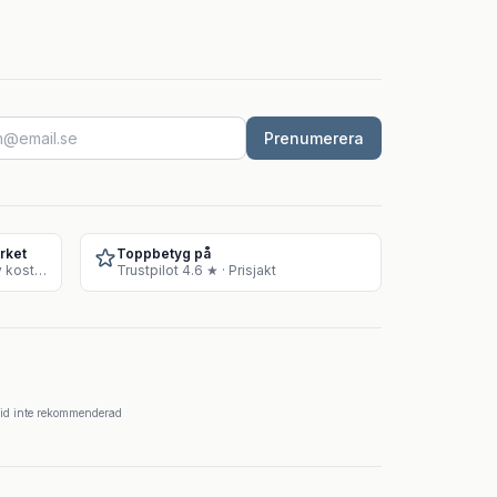
Prenumerera
rket
Toppbetyg på
Godkänt lager för försäljning av kosttillskott
Trustpilot 4.6 ★ · Prisjakt
krid inte rekommenderad