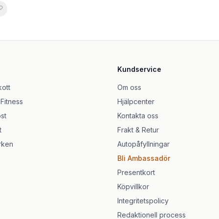
ziołowo-malinowy
sules
Kundservice
ps
pslar
kott
Om oss
 Fitness
Hjälpcenter
Multivitamin - 50 Tabs
st
Kontakta oss
t
Frakt & Retur
rken
Autopåfyllningar
Bli Ambassadör
Presentkort
Köpvillkor
Integritetspolicy
Redaktionell process