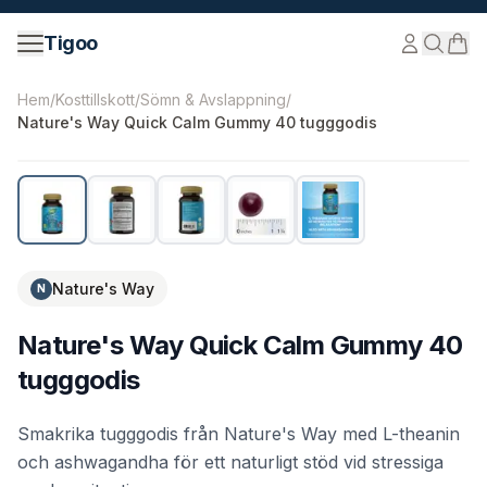
Hoppa till innehåll
Tigoo
©
2026
Nutri Nordic AB.
Alla rättigheter förbehållna.
tig
Hem
/
Kosttillskott
/
Sömn & Avslappning
/
Nature's Way Quick Calm Gummy 40 tugggodis
Nature's Way
N
Nature's Way Quick Calm Gummy 40
tugggodis
Smakrika tugggodis från Nature's Way med L-theanin
och ashwagandha för ett naturligt stöd vid stressiga