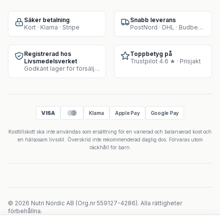
Säker betalning
Snabb leverans
Kort · Klarna · Stripe
PostNord · DHL · Budbee · Instabox
Registrerad hos
Toppbetyg på
Livsmedelsverket
Trustpilot 4.6 ★ · Prisjakt
Godkänt lager för försäljning av kosttillskott
VISA
Klarna
Apple Pay
Google Pay
Kosttillskott ska inte användas som ersättning för en varierad och balanserad kost och
en hälsosam livsstil. Överskrid inte rekommenderad daglig dos. Förvaras utom
räckhåll för barn.
©
2026
Nutri Nordic AB
(
Org.nr
559127-4286
).
Alla rättigheter
förbehållna.
Powered by Velicoo ↗