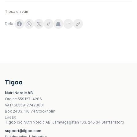
Tipsa en vän
Dela
Now Foods - R&R Rest And Repair - 90 Vcaps
Natrol Kids Sleep + Calm Jordgubbsgummisar 60 st
B2 - Insomnia Relief - 30 Påsar
Life Extension - Enhanced Stress Relief - 30 Vcaps
Tigoo
Nature's Way Adrenergize 150 mg binjureextrakt – 50 ka
Nutri Nordic AB
Nature'S Way Alfa-Max 100 Vcaps
Org.nr
:
559127-4286
Nature's Way - Vitamin A - 100 Sgels
VAT:
SE559127428601
Nature's Way - Olive Leaf Premium Extract - 60 kapslar
Box 2483, 116 74 Stockholm
LAGER
Tigoo c/o Nutri Nordic AB, Järnvägsgatan 103, 245 34 Staffanstorp
support@tigoo.com
Kundservice & ärenden →