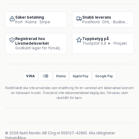
Säker betalning
Snabb leverans
Kort · Klarna · Stripe
PostNord · DHL · Budbee · Instabox
Registrerad hos
Toppbetyg på
Livsmedelsverket
Trustpilot 4.6 ★ · Prisjakt
Godkänt lager för försäljning av kosttillskott
VISA
Klarna
Apple Pay
Google Pay
Kosttillskott ska inte användas som ersättning för en varierad och balanserad kost och
en hälsosam livsstil. Överskrid inte rekommenderad daglig dos. Förvaras utom
räckhåll för barn.
©
2026
Nutri Nordic AB
(
Org.nr
559127-4286
).
Alla rättigheter
förbehållna.