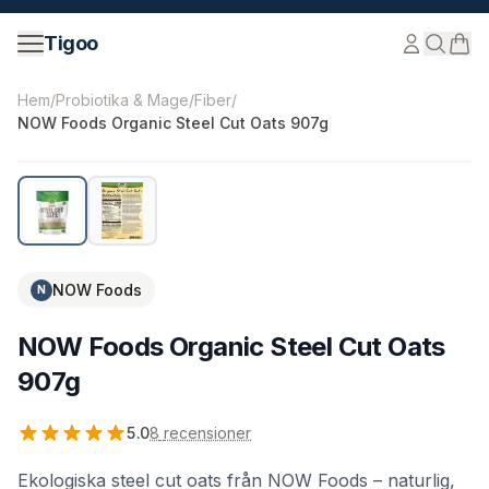
Hoppa till innehåll
Tigoo
©
2026
Nutri Nordic AB.
Alla rättigheter förbehållna.
tig
Hem
/
Probiotika & Mage
/
Fiber
/
NOW Foods Organic Steel Cut Oats 907g
NOW Foods
N
NOW Foods Organic Steel Cut Oats
907g
5.0
8
recensioner
Ekologiska steel cut oats från NOW Foods – naturlig,