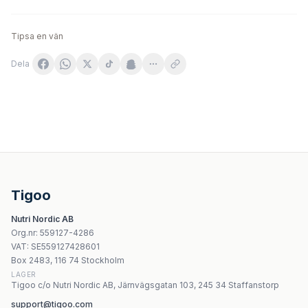
Tipsa en vän
Dela
ONEDAYMORE Owsianka Fińska Truskawka Figa 350g
Targroch Inulina (z korzenia cykorii) 1kg
Noble Health Koktajl oczyszczający malinowy 150g
Now Foods - Fiber-3 Organic - 454g
Tigoo
NOW Foods Apple Pectin 1400 mg, 120 vegetabiliska kap
Nutri Nordic AB
Yango Beta-Glucan From Yeast 280mg - 30 kapslar
Org.nr
:
559127-4286
OstroVit Inulin Pulver 100g
VAT:
SE559127428601
NOW Foods NMN 250 mg – 60 vegetariska kapslar
Box 2483, 116 74 Stockholm
LAGER
Tigoo c/o Nutri Nordic AB, Järnvägsgatan 103, 245 34 Staffanstorp
support@tigoo.com