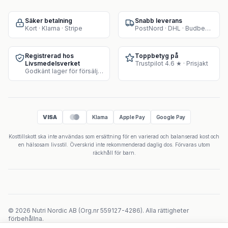
Säker betalning
Snabb leverans
Kort · Klarna · Stripe
PostNord · DHL · Budbee · Instabox
Registrerad hos
Toppbetyg på
Livsmedelsverket
Trustpilot 4.6 ★ · Prisjakt
Godkänt lager för försäljning av kosttillskott
VISA
Klarna
Apple Pay
Google Pay
Kosttillskott ska inte användas som ersättning för en varierad och balanserad kost och
en hälsosam livsstil. Överskrid inte rekommenderad daglig dos. Förvaras utom
räckhåll för barn.
©
2026
Nutri Nordic AB
(
Org.nr
559127-4286
).
Alla rättigheter
förbehållna.
Powered by Velicoo ↗