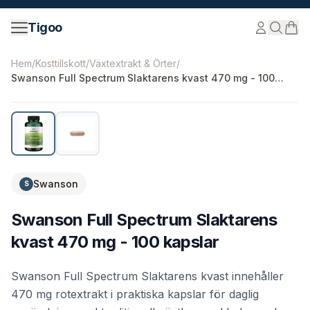
Hoppa till innehåll
Tigoo
©
2026
Nutri Nordic AB.
Alla rättigheter förbehållna.
tig
Hem
/
Kosttillskott
/
Växtextrakt & Örter
/
Swanson Full Spectrum Slaktarens kvast 470 mg - 100
kapslar
Swanson
S
Swanson Full Spectrum Slaktarens
kvast 470 mg - 100 kapslar
Swanson Full Spectrum Slaktarens kvast innehåller
470 mg rotextrakt i praktiska kapslar för daglig