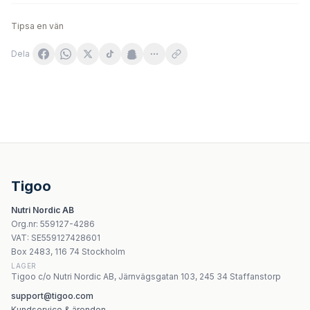
Tipsa en vän
Dela
Nature's Way Horse Chestnut Premium Extract 90 kapsl
Singularis Memoria - pamięć i koncentracja 60 kapsułek
Nature's Way Fenugreek Seed 320 kapslar
Malwa - Milk Thistle - 20 Sachets
Tigoo
Swanson - Dandelion Root - 60 kapslar
Nutri Nordic AB
Swanson - MSM - 120 Tabletter
Org.nr
:
559127-4286
Swanson Korean Ginseng 500 mg – 100 kapslar
VAT:
SE559127428601
Swanson Ginger & Turmeric 300 mg - 60 kapslar
Box 2483, 116 74 Stockholm
LAGER
Tigoo c/o Nutri Nordic AB, Järnvägsgatan 103, 245 34 Staffanstorp
support@tigoo.com
Kundservice & ärenden →