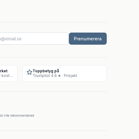
Prenumerera
rket
Toppbetyg på
Godkänt lager för försäljning av kosttillskott
Trustpilot 4.6 ★ · Prisjakt
krid inte rekommenderad