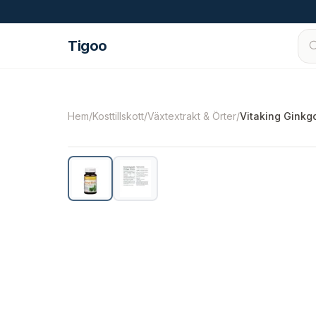
Hoppa till innehåll
Tigoo
©
2026
Nutri Nordic AB.
Alla rättigheter förbe
Hem
/
Kosttillskott
/
Växtextrakt & Örter
/
Vitaking Ginkg