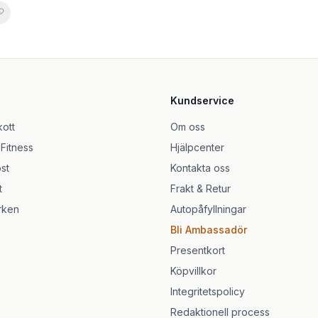
ules
 kapslar
Kundservice
90 kapslar)
ar
kott
Om oss
 Fitness
Hjälpcenter
lja
st
Kontakta oss
t
Frakt & Retur
rken
Autopåfyllningar
Bli Ambassadör
Presentkort
Köpvillkor
Integritetspolicy
Redaktionell process