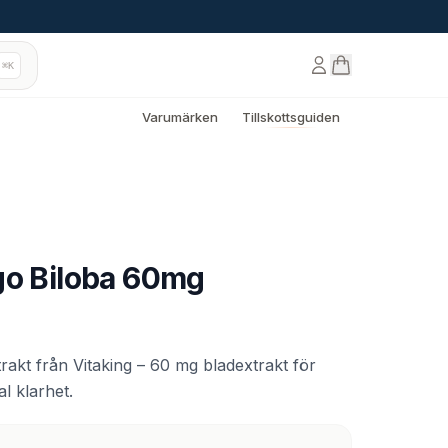
⌘K
Varumärken
Tillskottsguiden
go Biloba 60mg
trakt från Vitaking – 60 mg bladextrakt för
l klarhet.