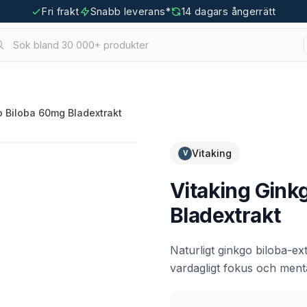
Fri frakt
Snabb leverans*
14 dagars ångerrätt
Sök bland 30 000+ produkter
hållna.
tigoo.com
o Biloba 60mg Bladextrakt
Vitaking
V
Vitaking Gink
Bladextrakt
Naturligt ginkgo biloba-ex
vardagligt fokus och menta