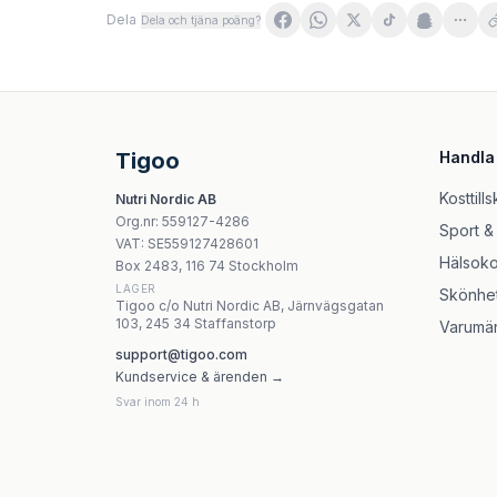
Dela
Dela och tjäna poäng?
OstroVit Braintus Cognitive Support - 90 Caps
Swanson Full Spectrum® Maca - 100 kapslar
Swanson - Garcinia Cambogia 5:1 Extract - 60
Swanson Licorice Root 450 mg Kapslar
Tigoo
Handla
Aura Herbals - Milk Thistle (80% Silymarin - 
Hepatica Tulsi Extract Standardized - 90 kapsl
Kosttills
Nutri Nordic AB
Vitaking - Echinacea Purpurea - 90 kapslar
Org.nr
:
559127-4286
Sport &
Vitaking Omega-3 Liquid 150ml – Flytande fisko
VAT:
SE559127428601
Hälsoko
Box 2483, 116 74 Stockholm
LAGER
Skönhe
Tigoo c/o Nutri Nordic AB, Järnvägsgatan
103, 245 34 Staffanstorp
Varumä
support@tigoo.com
Kundservice & ärenden →
Svar inom 24 h