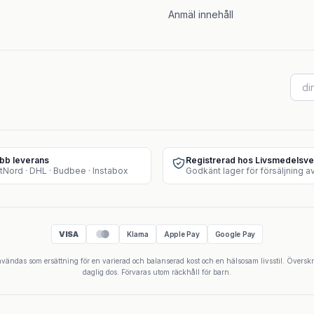
Anmäl innehåll
bb leverans
Registrerad hos Livsmedelsve
tNord · DHL · Budbee · Instabox
VISA
Klarna
Apple Pay
Google Pay
 användas som ersättning för en varierad och balanserad kost och en hälsosam livsstil. Övers
daglig dos. Förvaras utom räckhåll för barn.