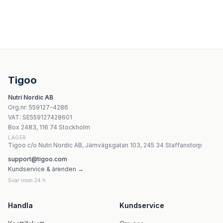
The Novus Soplówka jeżowata liposomalna z piperyną k
SolveLabs Mushroom Focus Gummies 60 želek
SolveLabs Mushroom Complex (4 grzyby) i droppar 60 
MedFuture Lion's Mane extrakt 60 kapslar
Tigoo
Dary Natury - Organic Mushroom Powder - 50g
Nutri Nordic AB
Aura Herbals Reishi Spores 800mg - 60 kapslar
Org.nr
:
559127-4286
Yango Chaga Extract 500mg – 30 dagars förpackning
VAT:
SE559127428601
Usa Medical Lion'S Mane - 60 kapslar
Box 2483, 116 74 Stockholm
LAGER
Tigoo c/o Nutri Nordic AB, Järnvägsgatan 103, 245 34 Staffanstorp
support@tigoo.com
Kundservice & ärenden →
Svar inom 24 h
Handla
Kundservice