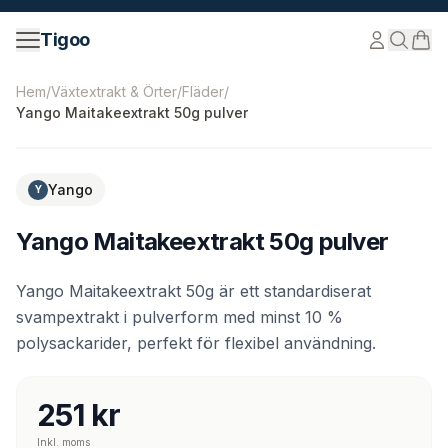
Hoppa till innehåll
Tigoo
©
2026
Nutri Nordic AB.
Alla rättigheter förbehållna.
tig
Hem
/
Växtextrakt & Örter
/
Fläder
/
Yango Maitakeextrakt 50g pulver
Yango
Y
Yango Maitakeextrakt 50g pulver
Yango Maitakeextrakt 50g är ett standardiserat
svampextrakt i pulverform med minst 10 %
polysackarider, perfekt för flexibel användning.
251 kr
Inkl. moms