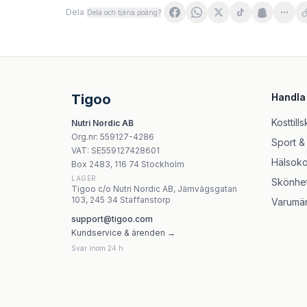
Dela
Dela och tjäna poäng?
Swanson - Glucosamine & Chondroitin (90 kap
Holland & Barrett - Glucosamine HCl 500 mg 
7Nutrition Steel Joints Lemon 450 g
Weider - Glucosamine Chondroitin - 120 kapsl
Tigoo
Handla
Swanson Full Spectrum Herbal Joint Care 60 
Scitec Nutrition - Joint X - 100 kapslar
Kosttills
Nutri Nordic AB
NOW Foods Joint & Muscle Cream 118ml
Org.nr
:
559127-4286
Sport &
Puritan's Pride - Glucosamine HCL - 240 kaps
VAT:
SE559127428601
Hälsoko
Box 2483, 116 74 Stockholm
LAGER
Skönhe
Tigoo c/o Nutri Nordic AB, Järnvägsgatan
103, 245 34 Staffanstorp
Varumä
support@tigoo.com
Kundservice & ärenden →
Svar inom 24 h