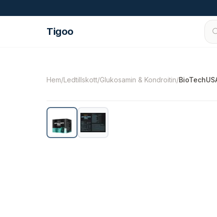
Hoppa till innehåll
Tigoo
©
2026
Nutri Nordic AB.
Alla rättigheter förbe
Hem
/
Ledtillskott
/
Glukosamin & Kondroitin
/
BioTechUSA