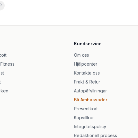
slar)
kapslar
ar
Kundservice
kapslar
kott
Om oss
 Fitness
Hjälpcenter
lar
st
Kontakta oss
t
Frakt & Retur
rken
Autopåfyllningar
Bli Ambassadör
Presentkort
Köpvillkor
Integritetspolicy
Redaktionell process