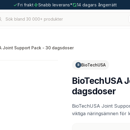
Fri frakt
Snabb leverans*
14 dagars ångerrätt
Sök bland 30 000+ produkter
hållna.
tigoo.com
 Joint Support Pack - 30 dagsdoser
BioTechUSA
B
BioTechUSA Jo
dagsdoser
BioTechUSA Joint Support
viktiga näringsämnen för 