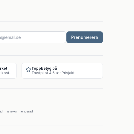
Prenumerera
rket
Toppbetyg på
Godkänt lager för försäljning av kosttillskott
Trustpilot 4.6 ★ · Prisjakt
krid inte rekommenderad