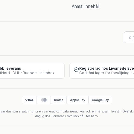
Anmäl innehåll
bb leverans
Registrerad hos Livsmedelsve
tNord · DHL · Budbee · Instabox
VISA
Klarna
Apple Pay
Google Pay
 användas som ersättning för en varierad och balanserad kost och en hälsosam livsstil. Övers
daglig dos. Förvaras utom räckhåll för barn.