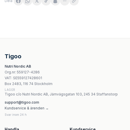
Dela
Magnesiumolja Spray 118ml | Ancient Minerals
Skoczylas VEGECOMPLEX cholina 60 kapslar
VITADIET Dervit Andro 60 kapslar
WegaFarm Potas Plus SR 60 kapslar
Tigoo
Jutavit - Isotonisk Havsvatten Nässpray Baby - 50ml
Nutri Nordic AB
Hepatica Cat's Claw - 60 kapslar
Org.nr
:
559127-4286
Hepatica Vitamin C Advanced Formula 900 mg – 120 kap
VAT:
SE559127428601
Hepatica Immune Formula - 120 kapslar
Box 2483, 116 74 Stockholm
LAGER
Tigoo c/o Nutri Nordic AB, Järnvägsgatan 103, 245 34 Staffanstorp
support@tigoo.com
Kundservice & ärenden →
Svar inom 24 h
Handla
Kundservice