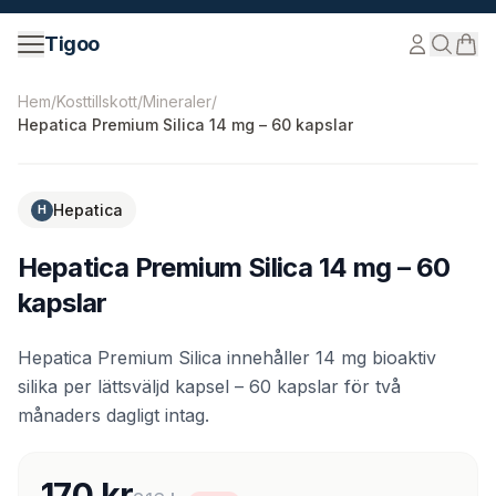
Hoppa till innehåll
Tigoo
©
2026
Nutri Nordic AB.
Alla rättigheter förbehållna.
tig
Hem
/
Kosttillskott
/
Mineraler
/
Hepatica Premium Silica 14 mg – 60 kapslar
-
21
%
Hepatica
H
Hepatica Premium Silica 14 mg – 60
kapslar
Hepatica Premium Silica innehåller 14 mg bioaktiv
silika per lättsväljd kapsel – 60 kapslar för två
månaders dagligt intag.
170 kr