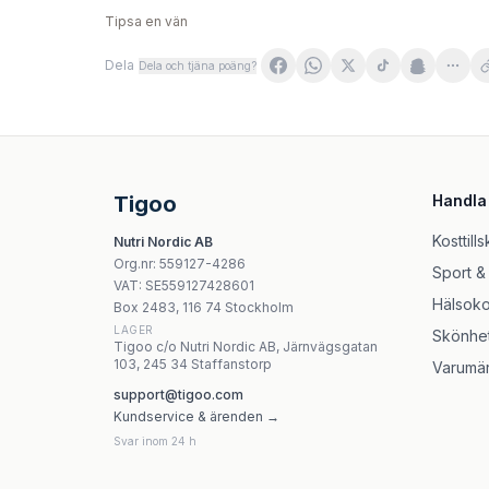
Tipsa en vän
Dela
Dela och tjäna poäng?
Psyllium Premium 200g | Lindroos
Kokosmjöl Fettreducerat 400g | Sukrin
Diet Food Makaron Shirataki Konjac Noodle B
NATUR-WIT - Fiber Naturally Vital C Plus Her
Tigoo
Handla
Astron Vital Fiber – fibertillskott i pulverform
Natur Planet - Potato Starch Fiber 250g
Kosttills
Nutri Nordic AB
Flos Plantain Seed 100g
Org.nr
:
559127-4286
Sport &
NOW Foods Celadrin® & MSM 1500mg/300mg,
VAT:
SE559127428601
Hälsoko
Box 2483, 116 74 Stockholm
LAGER
Skönhe
Tigoo c/o Nutri Nordic AB, Järnvägsgatan
103, 245 34 Staffanstorp
Varumä
support@tigoo.com
Kundservice & ärenden →
Svar inom 24 h