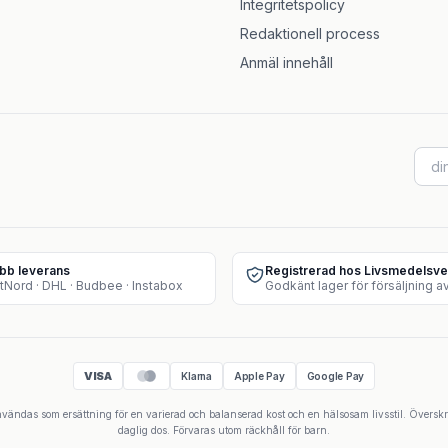
Integritetspolicy
Redaktionell process
Anmäl innehåll
bb leverans
Registrerad hos Livsmedelsve
tNord · DHL · Budbee · Instabox
VISA
Klarna
Apple Pay
Google Pay
 användas som ersättning för en varierad och balanserad kost och en hälsosam livsstil. Övers
daglig dos. Förvaras utom räckhåll för barn.