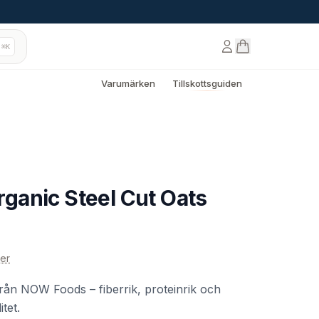
⌘K
Varumärken
Tillskottsguiden
anic Steel Cut Oats
er
från NOW Foods – fiberrik, proteinrik och
itet.