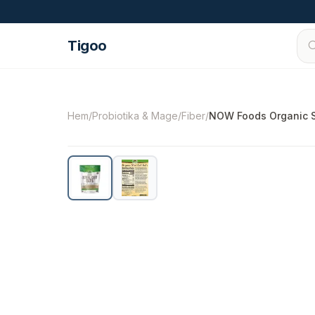
Hoppa till innehåll
Tigoo
©
2026
Nutri Nordic AB.
Alla rättigheter förbe
Hem
/
Probiotika & Mage
/
Fiber
/
NOW Foods Organic S
-
9
%