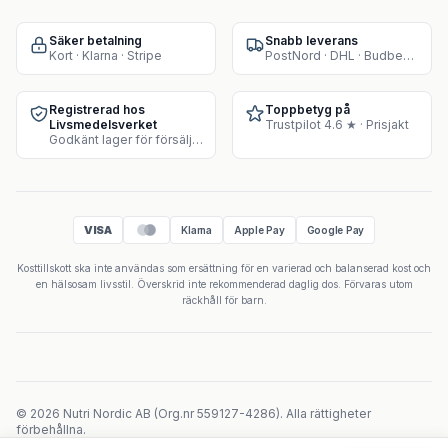
Säker betalning
Snabb leverans
Kort · Klarna · Stripe
PostNord · DHL · Budbee · Instabox
Registrerad hos
Toppbetyg på
Livsmedelsverket
Trustpilot 4.6 ★ · Prisjakt
Godkänt lager för försäljning av kosttillskott
VISA
Klarna
Apple Pay
Google Pay
Kosttillskott ska inte användas som ersättning för en varierad och balanserad kost och
en hälsosam livsstil. Överskrid inte rekommenderad daglig dos. Förvaras utom
räckhåll för barn.
©
2026
Nutri Nordic AB
(
Org.nr
559127-4286
).
Alla rättigheter
förbehållna.
Powered by Velicoo ↗