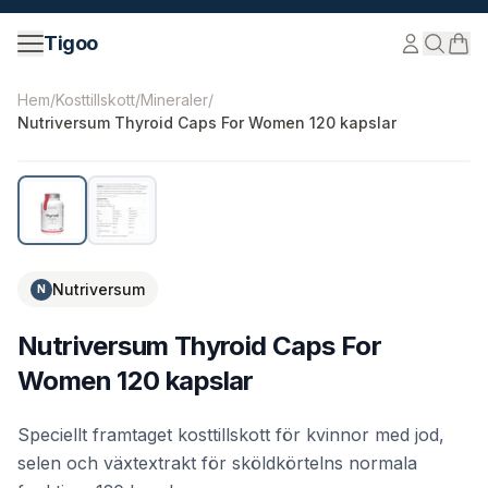
Hoppa till innehåll
Tigoo
©
2026
Nutri Nordic AB.
Alla rättigheter förbehållna.
tig
Hem
/
Kosttillskott
/
Mineraler
/
Nutriversum Thyroid Caps For Women 120 kapslar
Nutriversum
N
Nutriversum Thyroid Caps For
Women 120 kapslar
Speciellt framtaget kosttillskott för kvinnor med jod,
selen och växtextrakt för sköldkörtelns normala