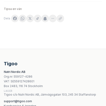
Tipsa en vän
Dela
KŁODAWA Naturligt ojäst bergssalt för inläggningar 1,1 k
WegaFarm Electrolytes 24 brustabletter
ActivLab ElectroVit apelsinsmak 20 tabletter
Medverita Cynk chelatowany 15 mg 180 kapsułek
Tigoo
Vitaler's Potas 380 mg 60 kapslar
Nutri Nordic AB
CaliVita MagneZi B6 - 90 tabletter
Org.nr
:
559127-4286
Life Extension Strontium Caps 750mg - 90 vegetariska k
VAT:
SE559127428601
Nutriversum Shilajit 500 mg - 60 kapslar
Box 2483, 116 74 Stockholm
LAGER
Tigoo c/o Nutri Nordic AB, Järnvägsgatan 103, 245 34 Staffanstorp
support@tigoo.com
Kundservice & ärenden →