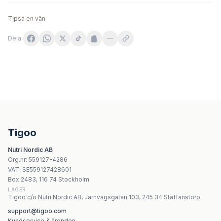
Tipsa en vän
Dela
Allnutrition - Calcium D3 + K2 - 90 kapslar
Jutavit Calcium Forte - 60 tabletter
NOW Foods Calcium Carbonate Pure Powder 340g – Ren
Yango Kalcium från röda alger 120 kapslar, 100% vegan
Tigoo
Carlson Kid's Chewable Calcium 250mg tuggtabletter
Nutri Nordic AB
Swanson Calcium Citrate Plus Magnesium 300 mg/150 mg
Org.nr
:
559127-4286
Child Life - Liquid Calcium with Magnesium, flytande kal
VAT:
SE559127428601
Olimp Vita-Min Multiple Sport 20 brustabletter med citru
Box 2483, 116 74 Stockholm
LAGER
Tigoo c/o Nutri Nordic AB, Järnvägsgatan 103, 245 34 Staffanstorp
support@tigoo.com
Kundservice & ärenden →