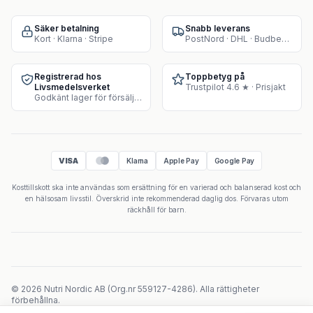
Säker betalning
Snabb leverans
Kort · Klarna · Stripe
PostNord · DHL · Budbee · Instabox
Registrerad hos
Toppbetyg på
Livsmedelsverket
Trustpilot 4.6 ★ · Prisjakt
Godkänt lager för försäljning av kosttillskott
VISA
Klarna
Apple Pay
Google Pay
Kosttillskott ska inte användas som ersättning för en varierad och balanserad kost och
en hälsosam livsstil. Överskrid inte rekommenderad daglig dos. Förvaras utom
räckhåll för barn.
©
2026
Nutri Nordic AB
(
Org.nr
559127-4286
).
Alla rättigheter
förbehållna.
Powered by Velicoo ↗