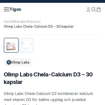
Hoppa till innehåll
Tigoo
©
2026
Nutri Nordic AB.
Alla rättigheter förbehållna.
tig
Hem
/
Mineraler
/
Kalcium
/
Olimp Labs Chela-Calcium D3 – 30 kapslar
Olimp Labs
O
Olimp Labs Chela-Calcium D3 – 30
kapslar
Olimp Labs Chela-Calcium D3 kombinerar kalcium
med vitamin D3 för bättre upptag och praktisk