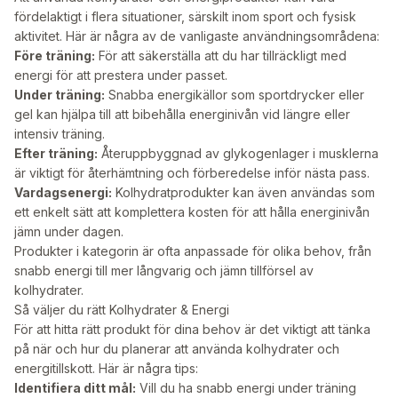
fördelaktigt i flera situationer, särskilt inom sport och fysisk
aktivitet. Här är några av de vanligaste användningsområdena:
Före träning:
För att säkerställa att du har tillräckligt med
energi för att prestera under passet.
Under träning:
Snabba energikällor som sportdrycker eller
gel kan hjälpa till att bibehålla energinivån vid längre eller
intensiv träning.
Efter träning:
Återuppbyggnad av glykogenlager i musklerna
är viktigt för återhämtning och förberedelse inför nästa pass.
Vardagsenergi:
Kolhydratprodukter kan även användas som
ett enkelt sätt att komplettera kosten för att hålla energinivån
jämn under dagen.
Produkter i kategorin är ofta anpassade för olika behov, från
snabb energi till mer långvarig och jämn tillförsel av
kolhydrater.
Så väljer du rätt Kolhydrater & Energi
För att hitta rätt produkt för dina behov är det viktigt att tänka
på när och hur du planerar att använda kolhydrater och
energitillskott. Här är några tips:
Identifiera ditt mål:
Vill du ha snabb energi under träning