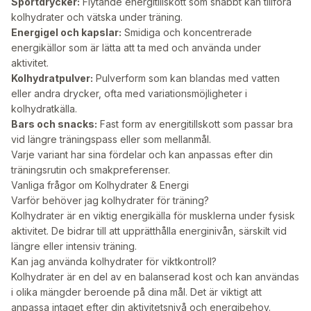
Sportdrycker:
Flytande energitillskott som snabbt kan tillföra
kolhydrater och vätska under träning.
Energigel och kapslar:
Smidiga och koncentrerade
energikällor som är lätta att ta med och använda under
aktivitet.
Kolhydratpulver:
Pulverform som kan blandas med vatten
eller andra drycker, ofta med variationsmöjligheter i
kolhydratkälla.
Bars och snacks:
Fast form av energitillskott som passar bra
vid längre träningspass eller som mellanmål.
Varje variant har sina fördelar och kan anpassas efter din
träningsrutin och smakpreferenser.
Vanliga frågor om Kolhydrater & Energi
Varför behöver jag kolhydrater för träning?
Kolhydrater är en viktig energikälla för musklerna under fysisk
aktivitet. De bidrar till att upprätthålla energinivån, särskilt vid
längre eller intensiv träning.
Kan jag använda kolhydrater för viktkontroll?
Kolhydrater är en del av en balanserad kost och kan användas
i olika mängder beroende på dina mål. Det är viktigt att
anpassa intaget efter din aktivitetsnivå och energibehov.