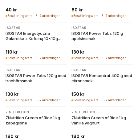
Isostar
40 kr
80 kr
Beställningsvara · 5-7 arbetsdagar
Beställningsvara · 5-7 arbetsdagar
ISOSTAR
ISOSTAR
ISOSTAR Energetyczna
ISOSTAR Power Tabs 120 g
Galaretka z Kofeiną 10x10g
apelsinsmak
aprikossmak | isostar
110 kr
130 kr
Beställningsvara · 5-7 arbetsdagar
Beställningsvara · 5-7 arbetsdagar
ISOSTAR
ISOSTAR
ISOSTAR Power Tabs 120 g med
ISOSTAR Koncentrat 400 g med
tranbärssmak
citronsmak
130 kr
150 kr
Beställningsvara · 5-7 arbetsdagar
Beställningsvara · 5-7 arbetsdagar
7 NUTRITION
7 NUTRITION
7Nutrition Cream of Rice 1 kg
7Nutrition Cream of Rice 1 kg
zabaglione
vanilla yoghurt
180 kr
180 kr