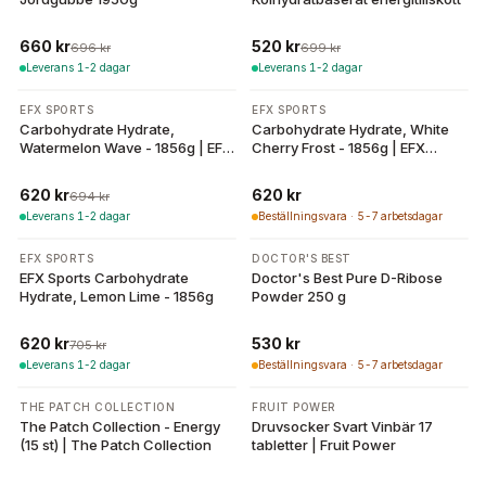
660 kr
520 kr
696 kr
699 kr
Leverans 1-2 dagar
Leverans 1-2 dagar
-
11
%
EFX SPORTS
EFX SPORTS
Carbohydrate Hydrate,
Carbohydrate Hydrate, White
Watermelon Wave - 1856g | EFX
Cherry Frost - 1856g | EFX
Sports
Sports
620 kr
620 kr
694 kr
Leverans 1-2 dagar
Beställningsvara · 5-7 arbetsdagar
-
12
%
EFX SPORTS
DOCTOR'S BEST
EFX Sports Carbohydrate
Doctor's Best Pure D-Ribose
Hydrate, Lemon Lime - 1856g
Powder 250 g
620 kr
530 kr
705 kr
Leverans 1-2 dagar
Beställningsvara · 5-7 arbetsdagar
THE PATCH COLLECTION
FRUIT POWER
The Patch Collection - Energy
Druvsocker Svart Vinbär 17
(15 st) | The Patch Collection
tabletter | Fruit Power