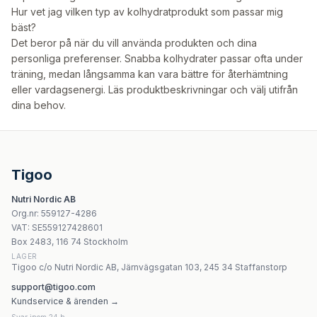
Hur vet jag vilken typ av kolhydratprodukt som passar mig
bäst?
Det beror på när du vill använda produkten och dina
personliga preferenser. Snabba kolhydrater passar ofta under
träning, medan långsamma kan vara bättre för återhämtning
eller vardagsenergi. Läs produktbeskrivningar och välj utifrån
dina behov.
Tigoo
Nutri Nordic AB
Org.nr
:
559127-4286
VAT:
SE559127428601
Box 2483, 116 74 Stockholm
LAGER
Tigoo c/o Nutri Nordic AB, Järnvägsgatan 103, 245 34 Staffanstorp
support@tigoo.com
Kundservice & ärenden →