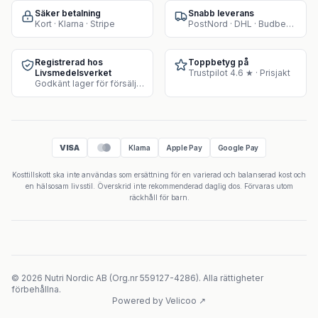
Säker betalning
Snabb leverans
Kort · Klarna · Stripe
PostNord · DHL · Budbee · Instabox
Registrerad hos
Toppbetyg på
Livsmedelsverket
Trustpilot 4.6 ★ · Prisjakt
Godkänt lager för försäljning av kosttillskott
VISA
Klarna
Apple Pay
Google Pay
Kosttillskott ska inte användas som ersättning för en varierad och balanserad kost och
en hälsosam livsstil. Överskrid inte rekommenderad daglig dos. Förvaras utom
räckhåll för barn.
©
2026
Nutri Nordic AB
(
Org.nr
559127-4286
).
Alla rättigheter
förbehållna.
Powered by Velicoo ↗