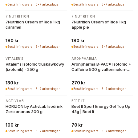
Beställningsvara · 5-7 arbetsdagar
Beställningsvara · 5-7 arbetsdagar
7 NUTRITION
7 NUTRITION
7Nutrition Cream of Rice 1 kg
7Nutrition Cream of Rice 1 kg
caramel
apple pie
180 kr
180 kr
Beställningsvara · 5-7 arbetsdagar
Beställningsvara · 5-7 arbetsdagar
VITALER'S
ARONPHARMA
Vitaler's Isotonic truskawkowy
Aronpharma B-PAC® Isotonic +
(izotonik) - 250 g
Caffeine 500 g vattenmelon-
lime
130 kr
270 kr
Beställningsvara · 5-7 arbetsdagar
Beställningsvara · 5-7 arbetsdagar
ACTIVLAB
BEET IT
HORIZON by ActivLab Isodrink
Beet It Sport Energy Gel Top Up
Zero ananas 300 g
43g | Beet It
100 kr
70 kr
Beställningsvara · 5-7 arbetsdagar
Beställningsvara · 5-7 arbetsdagar