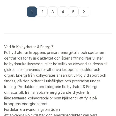
1
2
3
4
5
Vad är Kolhydrater & Energi?
Kolhydrater är kroppens primära energikälla och spelar en
central roll för fysisk aktivitet och återhämtning. När vi äter
kolhydratrika livsmedel eller kosttillskott omvandlas dessa till
glukos, som används för att driva kroppens muskler och
organ. Energi från kolhydrater är särskilt viktig vid sport och
fitness, då den bidrar till uthållighet och prestation under
träning. Produkter inom kategorin Kolhydrater & Energi
omfattar allt från snabba energigivande drycker till
långsammare kolhydratkällor som hjälper till att fylla på
kroppens energireserver.
Fördelar & användningsområden
Att använda kolhydrater och energiprodukter kan vara