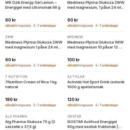
WK Dzik Energy Gel Lemon –
Medmess Płynna Glukoza 2WW
Energigel med citronsmak 66 g
med magnesium, 1 påse 24 ml,
apelsinsmak
60 kr
60 kr
Beställningsvara · 5-7 arbetsdagar
Beställningsvara · 5-7 arbetsdagar
2WW
MEDMESS
Medmess Płynna Glukoza 2WW
Medmess Płynna Glukoza 1WW
med magnesium 1 påse 24 ml
med magnesium 10 påsar 12 ml
jordgubbssmak
apelsinsmak
60 kr
100 kr
Beställningsvara · 5-7 arbetsdagar
Beställningsvara · 5-7 arbetsdagar
7 NUTRITION
ACTIVLAB
7Nutrition Cream of Rice 1 kg
Activlab Hot Sport Drink izotonik
natural
1000 g apelsinsmak
180 kr
120 kr
Beställningsvara · 5-7 arbetsdagar
Beställningsvara · 5-7 arbetsdagar
ALG PHARMA
ISOSTAR
Alg Pharma Glukoza 75 g (2
ISOSTAR Actifood Energigel
saszetki x 37,5 g)
90g med exotisk fruktsmak |