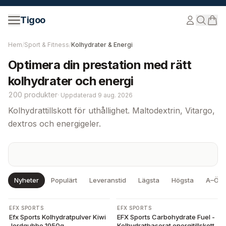
Hoppa till innehåll
Tigoo
Hem
/
Sport & Fitness
/
Kolhydrater & Energi
Optimera din prestation med rätt
kolhydrater och energi
200 produkter
·
Uppdaterad
9 aug. 2026
Kolhydrattillskott för uthållighet. Maltodextrin, Vitargo,
dextros och energigeler.
Nyheter
Populärt
Leveranstid
Lägsta
Högsta
A–Ö
-
5
%
-
26
%
EFX SPORTS
EFX SPORTS
Efx Sports Kolhydratpulver Kiwi
EFX Sports Carbohydrate Fuel -
Jordgubbe 1950g
Kolhydratbaserat energitillskott