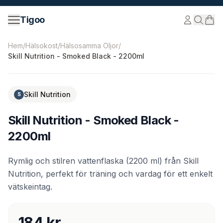
Hoppa till innehåll
Tigoo
©
2026
Nutri Nordic AB.
Alla rättigheter förbehållna.
tig
Hem
/
Hälsokost
/
Hälsosamma Oljor
/
Skill Nutrition - Smoked Black - 2200ml
Skill Nutrition
S
Skill Nutrition - Smoked Black -
2200ml
Rymlig och stilren vattenflaska (2200 ml) från Skill
Nutrition, perfekt för träning och vardag för ett enkelt
vätskeintag.
184 kr