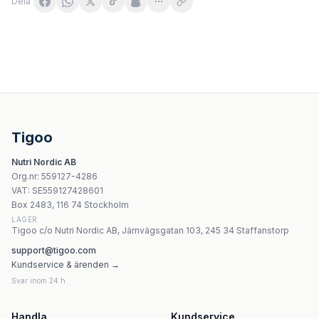
Dela
Beverly Hills Perfect White Sensitive tandkräm 100 ml | 
MedFuture Olej Rycynowy tłoczony na zimno 250ml
Stanlab - Virgin Castor Oil (100 ml)
Wispy Zero Sauce
Tigoo
Alce Nero - Organic Lemon Juice - 250ml
Nutri Nordic AB
Bingospa - Foot Care Salt
Org.nr
:
559127-4286
Planta-Lek - Karameller med ringblomma, linfrö och mar
VAT:
SE559127428601
Skill Nutrition - 4 Mushroom Complex - 180g
Box 2483, 116 74 Stockholm
LAGER
Tigoo c/o Nutri Nordic AB, Järnvägsgatan 103, 245 34 Staffanstorp
support@tigoo.com
Kundservice & ärenden →
Svar inom 24 h
Handla
Kundservice