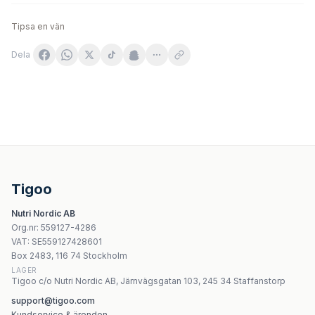
Tipsa en vän
Dela
LAB ONE N°1 Minerals SET 60 kapslar
Allnutrition - Electrolytes - 60 kapslar
Sanbios - Multiminerals - 60 kapslar
Kalcium Magnesium Kapslar 120 kapslar | NOW Foods
Tigoo
Ormus - Orme Plasma Water 120ml
Nutri Nordic AB
Solgar Calcium Magnesium Plus Zinc – 250 tabletter
Org.nr
:
559127-4286
Nature's Answer Quercetin Blend 250mg - 60 Veganska 
VAT:
SE559127428601
Usa Medical Organic Mushroom Trio - 60 kapslar
Box 2483, 116 74 Stockholm
LAGER
Tigoo c/o Nutri Nordic AB, Järnvägsgatan 103, 245 34 Staffanstorp
support@tigoo.com
Kundservice & ärenden →