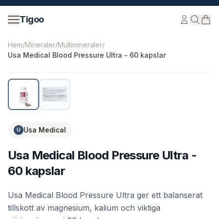
Hoppa till innehåll
Tigoo
©
2026
Nutri Nordic AB.
Alla rättigheter förbehållna.
tig
Hem
/
Mineraler
/
Multimineraler
/
Usa Medical Blood Pressure Ultra - 60 kapslar
Usa Medical
U
Usa Medical Blood Pressure Ultra -
60 kapslar
Usa Medical Blood Pressure Ultra ger ett balanserat
tillskott av magnesium, kalium och viktiga