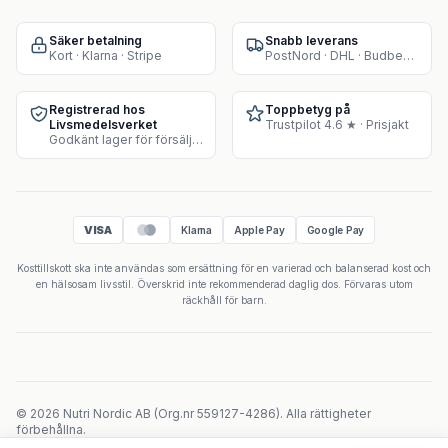
Säker betalning
Snabb leverans
Kort · Klarna · Stripe
PostNord · DHL · Budbee · Instabox
Registrerad hos
Toppbetyg på
Livsmedelsverket
Trustpilot 4.6 ★ · Prisjakt
Godkänt lager för försäljning av kosttillskott
VISA
Klarna
Apple Pay
Google Pay
Kosttillskott ska inte användas som ersättning för en varierad och balanserad kost och
en hälsosam livsstil. Överskrid inte rekommenderad daglig dos. Förvaras utom
räckhåll för barn.
©
2026
Nutri Nordic AB
(
Org.nr
559127-4286
).
Alla rättigheter
förbehållna.
Powered by Velicoo ↗