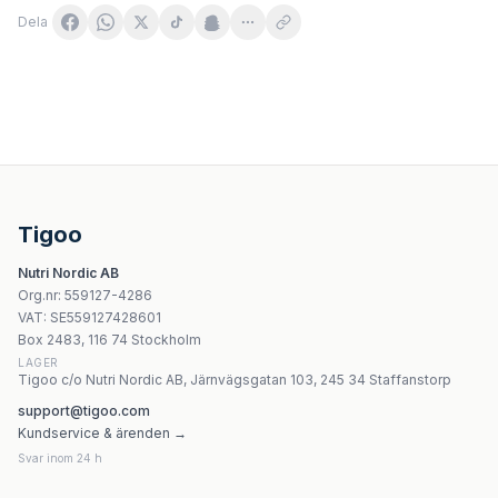
Dela
Natur Tanya - Multi 55, multivitamin i kapslar
OstroVit Vitamins & Minerals 100% - 90 Tabletter
NOW Foods EcoGreen Multi 180 vegetariska kapslar
NOW Foods - Daily Vits™ - Multi Vitamin & Mineral - 30 
Tigoo
Allnutrition Premium Vitamin Pack 280 tabletter
Nutri Nordic AB
Life Extension Mix Caps 360 kapslar
Org.nr
:
559127-4286
Vitaking Magnesium Taurate 100 mg - 60 Tabletter
VAT:
SE559127428601
Vitaking Omega-3 Kids 100 Sgels
Box 2483, 116 74 Stockholm
LAGER
Tigoo c/o Nutri Nordic AB, Järnvägsgatan 103, 245 34 Staffanstorp
support@tigoo.com
Kundservice & ärenden →
Svar inom 24 h