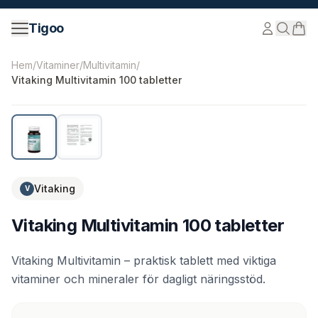
Hoppa till innehåll
Tigoo
©
2026
Nutri Nordic AB.
Alla rättigheter förbehållna.
tig
Hem
/
Vitaminer
/
Multivitamin
/
Vitaking Multivitamin 100 tabletter
Vitaking
V
Vitaking Multivitamin 100 tabletter
Vitaking Multivitamin – praktisk tablett med viktiga
vitaminer och mineraler för dagligt näringsstöd.