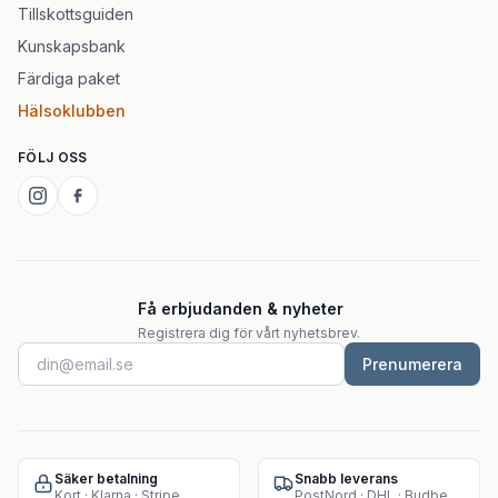
Tillskottsguiden
Kunskapsbank
Färdiga paket
Hälsoklubben
FÖLJ OSS
Få erbjudanden & nyheter
Registrera dig för vårt nyhetsbrev.
Prenumerera
Säker betalning
Snabb leverans
Kort · Klarna · Stripe
PostNord · DHL · Budbee · Instabox