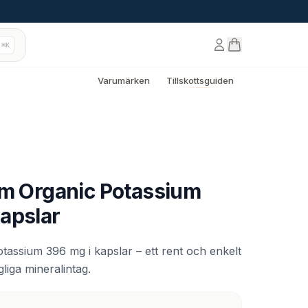
⌘K
Varumärken
Tillskottsguiden
um Organic Potassium
apslar
tassium 396 mg i kapslar – ett rent och enkelt
gliga mineralintag.