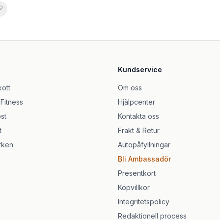
łek
0 kapslar
Kundservice
vkornig
kott
Om oss
 Fitness
Hjälpcenter
st
Kontakta oss
t
Frakt & Retur
rken
Autopåfyllningar
Bli Ambassadör
Presentkort
Köpvillkor
Integritetspolicy
Redaktionell process