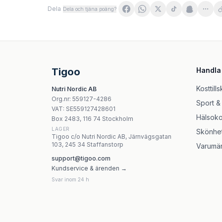
Dela
Dela och tjäna poäng?
WegaFarm Electrolytes 24 brustabletter
Medverita Cynk chelatowany 15 mg 180 kapsu
Medverita ZMP cytryniany Zn i Mg + P-5-P 10
Vitaler's Potas 380 mg 60 kapslar
Tigoo
Handla
CaliVita MagneZi B6 - 90 tabletter
Smakosz - Natural Stone Salt Kłodawska Gro
Kosttills
Nutri Nordic AB
Vitaking - Vitamin B1 100 mg kapslar
Org.nr
:
559127-4286
Sport &
Vitaking Daily One Multivitamin, 60 tabletter
VAT:
SE559127428601
Hälsoko
Box 2483, 116 74 Stockholm
LAGER
Skönhe
Tigoo c/o Nutri Nordic AB, Järnvägsgatan
103, 245 34 Staffanstorp
Varumä
support@tigoo.com
Kundservice & ärenden →
Svar inom 24 h