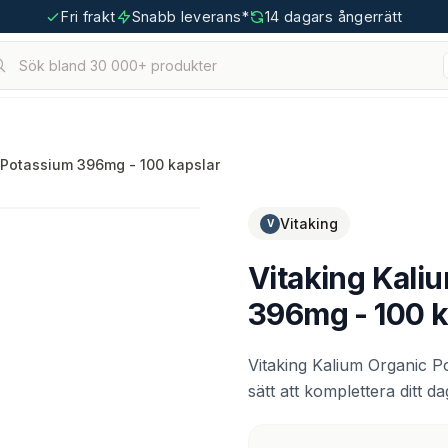
Fri frakt
Snabb leverans*
14 dagars ångerrätt
Sök bland 30 000+ produkter
hållna.
tigoo.com
 Potassium 396mg - 100 kapslar
Vitaking
V
Vitaking Kali
396mg - 100 k
Vitaking Kalium Organic Po
sätt att komplettera ditt da