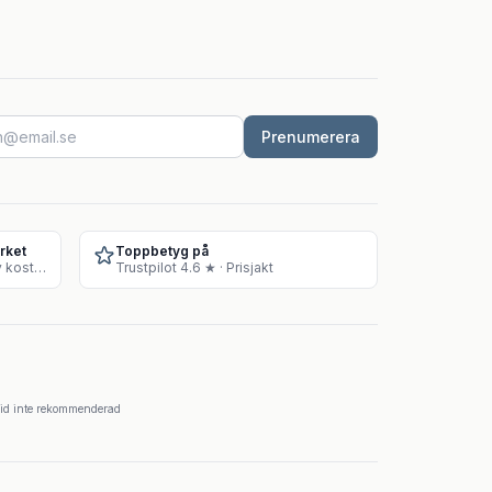
Prenumerera
rket
Toppbetyg på
Godkänt lager för försäljning av kosttillskott
Trustpilot 4.6 ★ · Prisjakt
krid inte rekommenderad