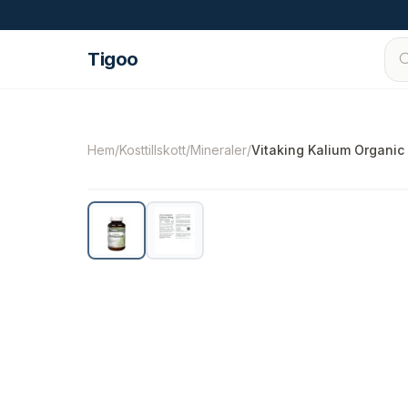
Hoppa till innehåll
Tigoo
©
2026
Nutri Nordic AB.
Alla rättigheter förbe
Hem
/
Kosttillskott
/
Mineraler
/
Vitaking Kalium Organic