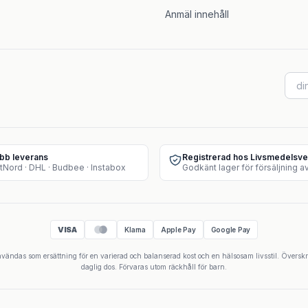
Anmäl innehåll
bb leverans
Registrerad hos Livsmedelsve
tNord · DHL · Budbee · Instabox
VISA
Klarna
Apple Pay
Google Pay
 användas som ersättning för en varierad och balanserad kost och en hälsosam livsstil. Övers
daglig dos. Förvaras utom räckhåll för barn.