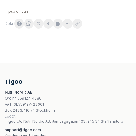
Tipsa en vän
Dela
Grassberg Immu Boost 60 Caps
Life Extension Peony Immune 600 mg - 60 vegetabiliska 
Swanson Bee Pollen 800 mg - 100 kapslar
Bovine - Colostrum - 120 kapslar
Tigoo
Now Pets - Urinvägsstöd för hundar och katter - 90 tabl
Nutri Nordic AB
OstroVit Lactoferrin Lfs 90% - 30 Kapslar
Org.nr
:
559127-4286
MuscleMeds - Stemtropin - 60 Caps
VAT:
SE559127428601
MuscleMeds Chocolate 12-Pack
Box 2483, 116 74 Stockholm
LAGER
Tigoo c/o Nutri Nordic AB, Järnvägsgatan 103, 245 34 Staffanstorp
support@tigoo.com
Kundservice & ärenden →