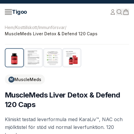
Hoppa till innehåll
Tigoo
©
2026
Nutri Nordic AB.
Alla rättigheter förbehållna.
tig
Hem
/
Kosttillskott
/
Immunförsvar
/
MuscleMeds Liver Detox & Defend 120 Caps
MuscleMeds
M
MuscleMeds Liver Detox & Defend
120 Caps
Kliniskt testad leverformula med KaraLiv™, NAC och
mjölktistel för stöd vid normal leverfunktion. 120