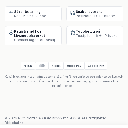
Säker betalning
Snabb leverans
Kort · Klarna · Stripe
PostNord · DHL · Budbee · Instabox
Registrerad hos
Toppbetyg på
Livsmedelsverket
Trustpilot 4.6 ★ · Prisjakt
Godkänt lager för försäljning av kosttillskott
VISA
Klarna
Apple Pay
Google Pay
Kosttillskott ska inte användas som ersättning för en varierad och balanserad kost och
en hälsosam livsstil. Överskrid inte rekommenderad daglig dos. Förvaras utom
räckhåll för barn.
©
2026
Nutri Nordic AB
(
Org.nr
559127-4286
).
Alla rättigheter
förbehållna.
Powered by Velicoo ↗