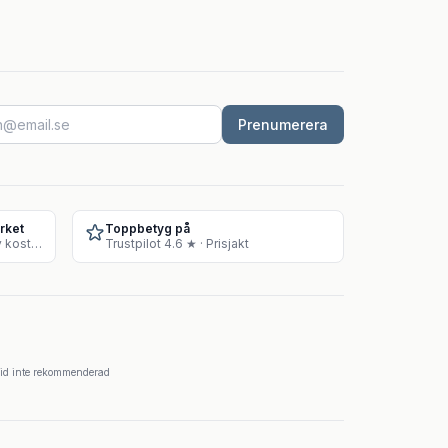
Prenumerera
rket
Toppbetyg på
Godkänt lager för försäljning av kosttillskott
Trustpilot 4.6 ★ · Prisjakt
krid inte rekommenderad