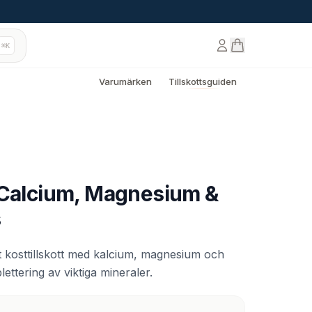
⌘K
Varumärken
Tillskottsguiden
 Calcium, Magnesium &
s
t kosttillskott med kalcium, magnesium och
ettering av viktiga mineraler.