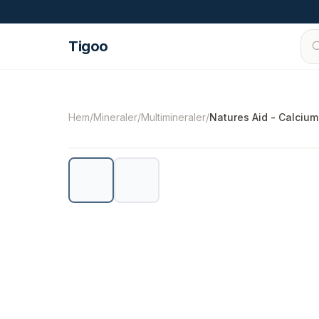
Hoppa till innehåll
Tigoo
©
2026
Nutri Nordic AB.
Alla rättigheter förbe
Hem
/
Mineraler
/
Multimineraler
/
Natures Aid - Calciu