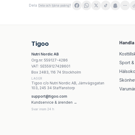
Dela
Dela och tjäna poäng?
Vilgain Elektrolity mango & grejpfrut 320 g
Himalaya Shilajit 60 kapslar
Puritan's Pride Calcium Magnesium With Vitam
Nutriversum Calcium Zink Magnesium - 55g / 3
Tigoo
Handla
Natures Aid Kalcium Gummies 400mg - 60 tugg
Natures Aid - Vitamin D3 1000IU (Vegan) - 60
Kosttills
Nutri Nordic AB
Natures Aid Quercetin Formula 90 kapslar
Org.nr
:
559127-4286
Sport &
Protego Elektrolity Sport 20 tabletek musują
VAT:
SE559127428601
Hälsoko
Box 2483, 116 74 Stockholm
LAGER
Skönhe
Tigoo c/o Nutri Nordic AB, Järnvägsgatan
103, 245 34 Staffanstorp
Varumä
support@tigoo.com
Kundservice & ärenden →
Svar inom 24 h