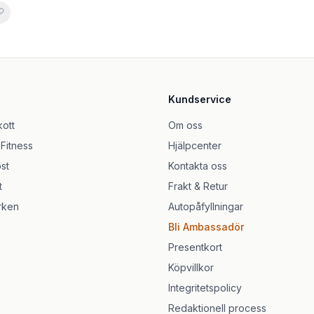
in D - 120 kapslar
0 Tabletter
Kundservice
bara tabletter
 Tabs
kott
Om oss
 Fitness
Hjälpcenter
cych | Salvum Lab
st
Kontakta oss
t
Frakt & Retur
rken
Autopåfyllningar
Bli Ambassadör
Presentkort
Köpvillkor
Integritetspolicy
Redaktionell process