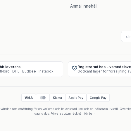
Anmäl innehåll
bb leverans
Registrerad hos Livsmedelsve
tNord · DHL · Budbee · Instabox
VISA
Klarna
Apple Pay
Google Pay
 användas som ersättning för en varierad och balanserad kost och en hälsosam livsstil. Övers
daglig dos. Förvaras utom räckhåll för barn.