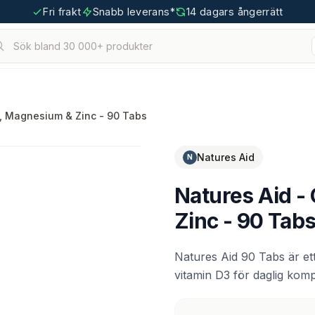
Fri frakt
Snabb leverans*
14 dagars ångerrätt
Sök bland 30 000+ produkter
hållna.
tigoo.com
m, Magnesium & Zinc - 90 Tabs
Natures Aid
N
Natures Aid -
Zinc - 90 Tab
Natures Aid 90 Tabs är et
vitamin D3 för daglig kompl